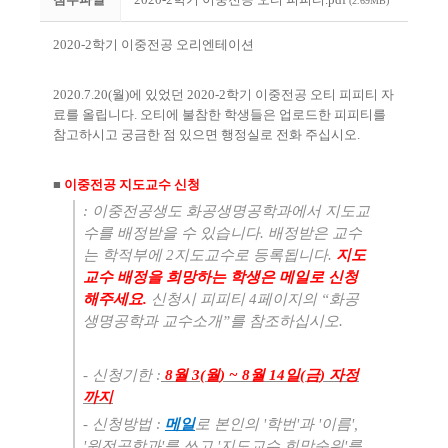
(2.69MB)
2020-2
학기 이중전공 오리엔테이션
2020.7.20(
월
)
에 있었던
2020-2
학기 이중전공 오티 피피티 자
료를 올립니다
.
오티에 불참한 학생들은 업로드한 피피티를
참고하시고 궁금한 점 있으면 행정실로 전화 주십시오
.
■
이중전공 지도교수 신청
:
이중전공생도 화공생명공학과에서 지도교
수를 배정받을 수 있습니다
.
배정받은 교수
는 학적부에
2
지도교수로 등록됩니다
.
지도
교수 배정을 희망하는 학생은 메일로 신청
해주세요
.
신청시 피피티
4
페이지의
“
화공
생명공학과 교수소개
”
를 참조하십시오
.
-
신청기한
:
8
월
3(
월
) ~ 8
월
14
일
(
금
)
자정
까지
-
신청방법
:
메일
로 본인의
'
학번
'
과
'
이름
',
'
원전공학과
'
를 쓰고
'
지도교수 희망순위
'
를