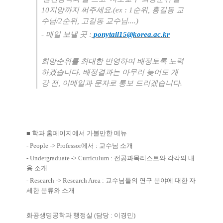
10
지망까지 써주세요
.(ex : 1
순위
,
홍길동 교
수님
/2
순위
,
고길동 교수님
....)
-
메일 보낼 곳
:
ponytail15@korea.ac.kr
희망순위를 최대한 반영하여 배정토록 노력
하겠습니다
.
배정결과는 아무리 늦어도 개
강 전
,
이메일과 문자로 통보 드리겠습니다
.
■
학과 홈페이지에서 가볼만한 메뉴
- People -> Professor
에서
:
교수님 소개
- Undergraduate -> Curriculum :
전공과목리스트와 각각의 내
용 소개
- Research -> Research Area :
교수님들의 연구 분야에 대한 자
세한 분류와 소개
화공생명공학과 행정실
(
담당
:
이경민
)