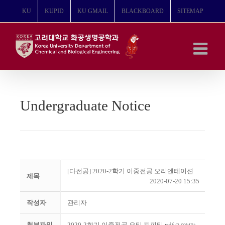
콘
KU
KUPID
KU GMAIL
BLACKBOARD
SITEMAP
텐
츠
로
건
너
뛰
기
Undergraduate Notice
[다전공] 2020-2학기 이중전공 오리엔테이션
제목
2020-07-20 15:35
작성자
관리자
첨부파일
2020-2학기 이중전공 오티 피피티.pdf