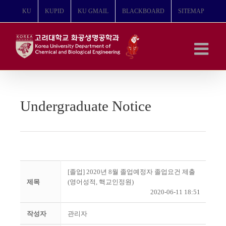
콘
KU
KUPID
KU GMAIL
BLACKBOARD
SITEMAP
텐
츠
로
건
너
뛰
기
Undergraduate Notice
[졸업] 2020년 8월 졸업예정자 졸업요건 제출
제목
(영어성적, 핵교인정원)
2020-06-11 18:51
작성자
관리자