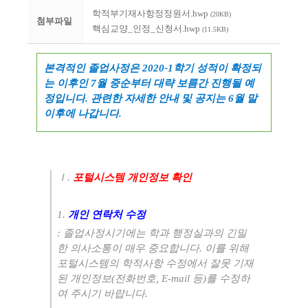
학적부기재사항정정원서.hwp
(20KB)
첨부파일
핵심교양_인정_신청서.hwp
(11.5KB)
본격적인 졸업사정은
2020-1
학기 성적이 확정되
는 이후인
7
월 중순부터 대략 보름간 진행될 예
정입니다
.
관련한 자세한 안내 및 공지는
6
월 말
이후에 나갑니다
.
Ⅰ
.
포털시스템 개인정보 확인
1.
개인 연락처 수정
:
졸업사정시기에는 학과 행정실과의 긴밀
한 의사소통이 매우 중요합니다
.
이를 위해
포털시스템의 학적사항 수정에서 잘못 기재
된 개인정보
(
전화번호
, E-mail
등
)
를 수정하
여 주시기 바랍니다
.