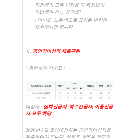
정정원의 모든 빈칸을 다 빠짐없이
기입해야 하는 건가요
?
:
아니요
,
노란색으로 표기된 빈칸만
채워주시면 됩니다
.
Ⅱ
.
공인영어성적 제출관련
<
영어성적 기준표
>
대상자
:
심화전공자
,
복수전공자
,
이중전공
자 모두 해당
2020
년
8
월 졸업예정자는 공인영어성적을
제출하여야 합니다
.
성적표 원본을 학과행