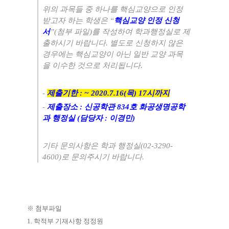
위의 과목들 중 하나를 핵심교양으로 인정
받고자 하는 학생은
“
핵심교양 인정 신청
서
”(
첨부 파일
)
를 작성하여 학과행정실로 제
출하시기 바랍니다
.
별도로 신청하지 않은
경우에는 핵심교양이 아닌 일반 교양 과목
을 이수한 것으로 처리됩니다
.
-
제출기한
: ~ 2020.7.16(
목
) 17
시까지
-
제출장소
:
신공학관
834
호 화공생명공학
과 행정실
(
담당자
:
이경민
)
기타 문의사항은 학과 행정실
(02-3290-
4600)
로 문의주시기 바랍니다
.
※
첨부파일
1.
학적부 기재사항 정정원