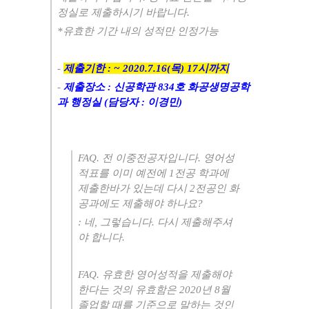
정실로 제출하시기 바랍니다
.
*
유효한 기간 내의 성적만 인정가능
-
제출기한
: ~ 2020.7.16(
목
) 17
시까지
-
제출장소
:
신공학관
834
호 화공생명공학
과 행정실
(
담당자
:
이경민
)
FAQ.
전 이중전공자입니다
.
영어성
적표를 이미 예전에
1
전공 학과에
제출한바가 있는데 다시
2
전공인 화
공과에도 제출해야 하나요
?
:
네
,
그렇습니다
.
다시 제출해주셔
야 합니다
.
FAQ.
유효한 영어성적을 제출해야
한다는 것의 유효함은
2020
년
8
월
졸업할 때를 기준으로 말하는 것인