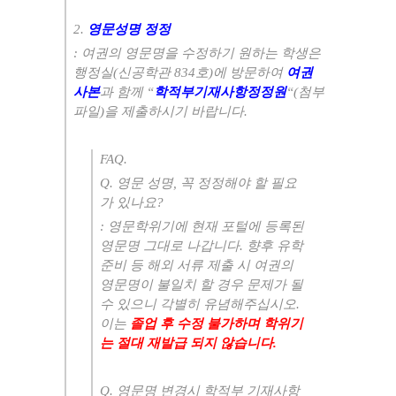
2.
영문성명 정정
:
여권의 영문명을 수정하기 원하는 학생은
행정실
(
신공학관
834
호
)
에 방문하여
여권
사본
과 함께
“
학적부기재사항정정원
“(
첨부
파일
)
을 제출하시기 바랍니다
.
FAQ.
Q.
영문 성명
,
꼭 정정해야 할 필요
가 있나요
?
:
영문학위기에 현재 포털에 등록된
영문명 그대로 나갑니다
.
향후 유학
준비 등 해외 서류 제출 시 여권의
영문명이 불일치 할 경우 문제가 될
수 있으니 각별히 유념해주십시오
.
이는
졸업 후 수정 불가하며 학위기
는 절대 재발급 되지 않습니다
.
Q.
영문명 변경시 학적부 기재사항