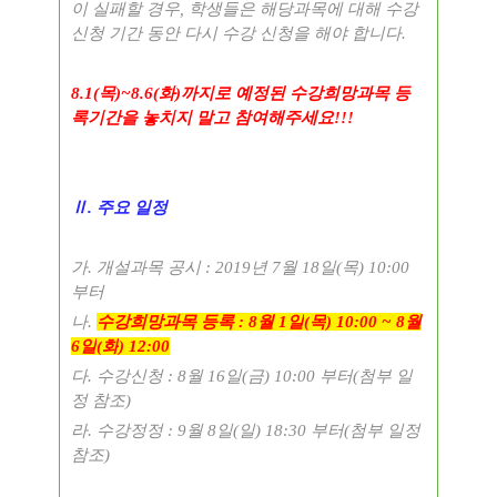
이 실패할 경우
,
학생들은 해당과목에 대해 수강
신청 기간 동안 다시 수강 신청을 해야 합니다
.
8.1(
목
)~8.6(
화
)
까지로 예정된 수강희망과목 등
록기간을 놓치지 말고 참여해주세요
!!!
Ⅱ
.
주요 일정
가
.
개설과목 공시
: 2019
년
7
월
18
일
(
목
) 10:00
부터
나
.
수강희망과목 등록
: 8
월
1
일
(
목
) 10:00 ~ 8
월
6
일
(
화
) 12:00
다
.
수강신청
: 8
월
16
일
(
금
) 10:00
부터
(
첨부 일
정 참조
)
라
.
수강정정
: 9
월
8
일
(
일
) 18:30
부터
(
첨부 일정
참조
)