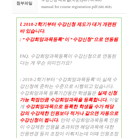
(704.5KB)
첨부파일
manual for course registration.pdf
(680.4KB)
Ⅰ
. 2018-2
학기부터 수강신청 제도가 대거 개편된
바 있습니다
.
: “
수강희망과목등록
”
이
“
수강신청
”
으로 연동됨
FAQ.
수강희망과목등록이 수강신청으로 연동된
다는 게 무슨 의미인가요
?
: 2018-2
학기부터
‘
수강희망과목등록
’
이 실제 수
강신청에 준하는 수준으로 시행되고 있습니다
.
수강희망과목 등록기간동안 학생들은
실제 신청
가능 학점만큼 수강희망과목을 등록합니다
.
이렇
게
수강희망과목으로 등록한 학생들 수가 해당
강의 수강제한 인원보다 적거나 같으면 자동으로
수강신청이 됩니다
.
만약 수강희망과목등록 인원
이 수강제한 인원을 초과되면 해당과목에 대한
인원변경 등의 조정이 이뤄지는데 이때 인원조정