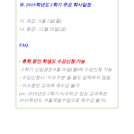
Ⅲ
. 2019
학년도
2
학기 주요 학사일정
가
.
개강
: 9
월
2
일
(
월
)
나
.
종강
: 12
월
20
일
(
금
)
FAQ
.
-
휴학 중인 학생도 수강신청 가능
- 2
학기 신입생은
8
월
26
일
(
월
)
에 수강신청 가능
-
수강신청시
‘
이수구분
’
을 별도 입력하지 않음
.
-
이수중인 교과목 재수강 불가
(ex: 2019
년도
2
학기 이수하고 있는 교과목은
2019
학년도 겨울계절수업으로 재수강 불가
)