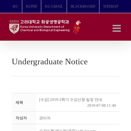
콘
KU
KUPID
KU GMAIL
BLACKBOARD
SITEMAP
텐
츠
로
건
너
뛰
기
Undergraduate Notice
[수강] 2019-2학기 수강신청 일정 안내
제목
2019-07-08 11:40
작성자
관리자
수강신청 매뉴얼(국문).pdf