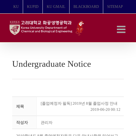
콘
KU
KUPID
KU GMAIL
BLACKBOARD
SITEMAP
텐
츠
로
건
너
뛰
기
Undergraduate Notice
[졸업예정자 필독] 2019년 8월 졸업사정 안내
제목
2019-06-20 00:12
작성자
관리자
2019학년도 8월 졸업예정자들은 다음 안내사항을 읽어보고