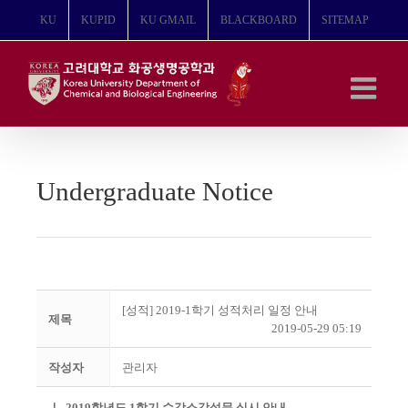
콘
KU
KUPID
KU GMAIL
BLACKBOARD
SITEMAP
텐
츠
로
건
너
뛰
기
Undergraduate Notice
[성적] 2019-1학기 성적처리 일정 안내
제목
2019-05-29 05:19
작성자
관리자
Ⅰ. 2019학년도 1학기 수강소감설문 실시 안내