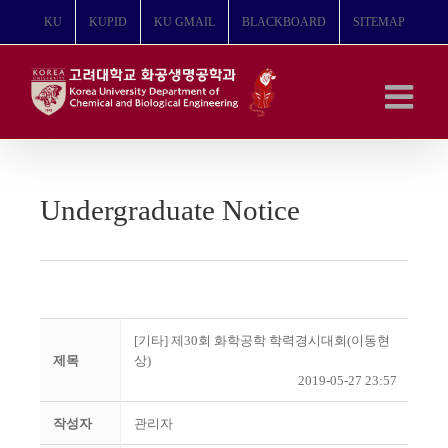
콘
KU
KUPID
KU GMAIL
BLACKBOARD
SITEMAP
텐
츠
로
건
너
뛰
기
Undergraduate Notice
[기타] 제30회 화학공학 학력경시대회(이동현
제목
상)
2019-05-27 23:57
작성자
관리자