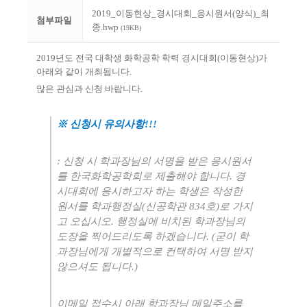
2019_이동현상_경시대회_응시원서(양식)_최
첨부파일
종.hwp
(19KB)
2019
년도 전국 대학생 화학공학 학력 경시대회
(
이동현상
)
가
아래와 같이 개최됩니다
.
많은 관심과 신청 바랍니다
.
※ 신청시 유의사항
!!!
: 신청 시 학과장님의 서명을 받은 응시원서
를 한국화학공학회로 제출해야 합니다
.
경
시대회에 응시하고자 하는 학생은 작성한
원서를 학과행정실(신공학관 834호)로 가지
고 오십시오
.
행정실에 비치된 학과장님의
도장을 찍어드리도록 하겠습니다
. (
굳이 학
과장님에게 개별적으로 컨택하여 서명 받지
않으셔도 됩니다
.)
이메일 접수시 아래 학과장님 메일주소를