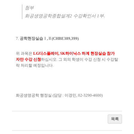
첨부
화공생명공학종합설계
2
수강확인서
1
부
.
7.
공학현장실습
Ⅰ
,
Ⅱ
(CHBE389,399)
위 과목은
LG
디스플레이
, SK
하이닉스 하계 현장실습 참가
자만 수강 신청
하십시오
.
그 외의 학생이 수강 신청 시 수강탈
락 처리할 예정입니다
.
화공생명공학 행정실
(
담당
:
이경민
, 02-3290-4600)
목록