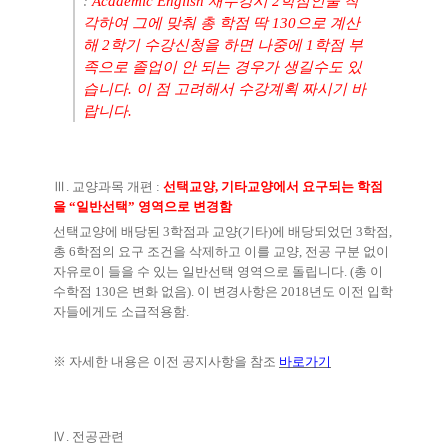
:
Academic English
재수강시
2
학점인줄 착
각하여 그에 맞춰 총 학점 딱
130
으로 계산
해
2
학기 수강신청을 하면
나중에
1
학점 부
족으로 졸업이 안 되는 경우가 생길수도 있
습니다
.
이 점 고려해서 수강계획 짜시기 바
랍니다
.
Ⅲ
.
교양과목 개편
:
선택교양
,
기타교양에서 요구되는 학점
을
“
일반선택
”
영역으로 변경함
선택교양에 배당된
3
학점과 교양
(
기타
)
에 배당되었던
3
학점
,
총
6
학점의 요구 조건을 삭제하고 이를 교양
,
전공 구분 없이
자유로이 들을 수 있는 일반선택 영역으로 돌립니다
. (
총 이
수학점
130
은 변화 없음
).
이 변경사항은
2018
년도 이전 입학
자들에게도 소급적용함
.
※
자세한 내용은 이전 공지사항을 참조
바로가기
Ⅳ
.
전공관련