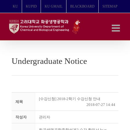
콘
KU
KUPID
KU GMAIL
BLACKBOARD
SITEMAP
텐
츠
로
건
너
뛰
기
Undergraduate Notice
[수강신청] 2018-2학기 수강신청 안내
제목
2018-07-27 14:44
작성자
관리자
화공생명공학종합설계2 수강 확인서.hwp