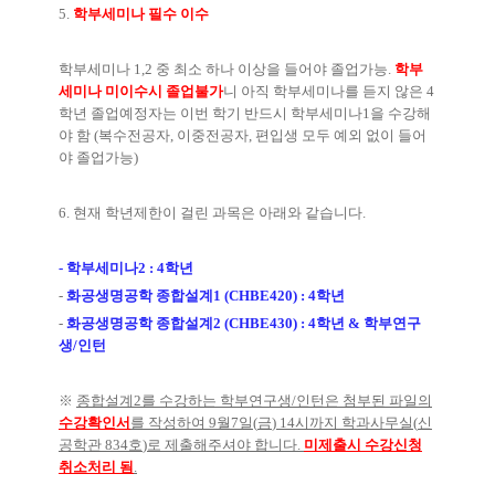
5.
학부세미나 필수 이수
학부세미나
1,2
중 최소 하나 이상을 들어야 졸업가능
.
학부
세미나 미이수시 졸업불가
니 아직 학부세미나를 듣지 않은
4
학년 졸업예정자는 이번 학기 반드시 학부세미나
1
을 수강해
야 함
(
복수전공자
,
이중전공자
,
편입생 모두 예외 없이 들어
야 졸업가능
)
6.
현재 학년제한이 걸린 과목은 아래와 같습니다
.
- 학부세미나
2 : 4
학년
-
화공생명공학 종합설계
1 (CHBE420) : 4
학년
-
화공생명공학 종합설계
2 (CHBE430) : 4
학년
&
학부연구
생/인턴
※
종합설계
2
를 수강하는 학부연구생/인턴은 첨부된 파일의
수강확인서
를 작성하여
9
월
7
일
(
금
) 14
시까지 학과사무실
(
신
공학관
834
호
)
로 제출해주셔야 합니다
.
미제출시 수강신청
취소처리 됨
.