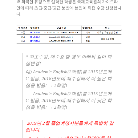
※
외국인 유형으로 입학한 학생은 국제교육원의 가이드라
인에 따라 초급
/
중급
/
고급 분반에 본인이 직접 수강 신청합니
다
.
*
최초수강
,
재수강 할 경우 아래와 같이 학
점변경
!
예
) Academic English(2
학점
)
를
2015
년도에
C
받음
, 2018
년도에 재수강해서 더 높은 학
점을 받음
!
→
1
학점
!
Academic English(2
학점
)
를
2015
년도에
C
받음
, 2018
년도에 재수강해서 더 낮은 학
점을 받음
!
→
2
학점
!
2019
년
2
월 졸업예정자분들에게 특별히 알
립니다
.