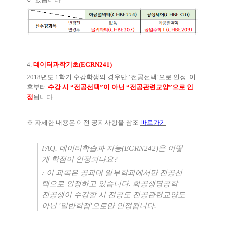
4.
데이터과학기초
(EGRN241)
2018
년도
1
학기 수강학생의 경우만
‘
전공선택
’
으로 인정
.
이
후부터
수강 시
“
전공선택
”
이 아닌
“
전공관련교양
”
으로 인
정
됩니다
.
※
자세한 내용은 이전 공지사항을 참조
바로가기
FAQ.
데이터학습과 지능
(EGRN242)
은 어떻
게 학점이 인정되나요
?
: 이 과목은
공과대 일부학과에서만 전공선
택으로 인정하고 있습니다
.
화공생명공학
전공생이 수강할 시 전공도 전공관련교양도
아닌 '일반학점'으로만 인정됩니다
.