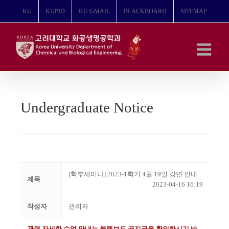
콘
KU
KUPID
KU GMAIL
BLACKBOARD
SITEMAP
텐
츠
로
건
너
뛰
기
Undergraduate Notice
[학부세미나] 2023-1학기 4월 19일 강연 안내
제목
2023-04-16 16:19
작성자
관리자
관련 자세한 수업 안내는 블랙보드 공지글을 확인하시기 바