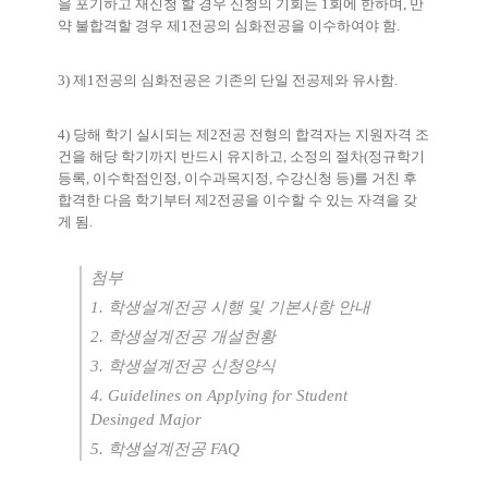
을 포기하고 재신청 할 경우 신청의 기회는
1
회에 한하며
,
만
약 불합격할 경우 제
1
전공의 심화전공을 이수하여야 함
.
3)
제
1
전공의 심화전공은 기존의 단일 전공제와 유사함
.
4)
당해 학기 실시되는 제
2
전공 전형의 합격자는 지원자격 조
건을 해당 학기까지 반드시 유지하고
,
소정의 절차
(
정규학기
등록
,
이수학점인정
,
이수과목지정
,
수강신청 등
)
를 거친 후
합격한 다음 학기부터 제
2
전공을 이수할 수 있는 자격을 갖
게 됨
.
첨부
1. 학생설계전공 시행 및 기본사항 안내
2. 학생설계전공 개설현황
3. 학생설계전공 신청양식
4. Guidelines on Applying for Student
Desinged Major
5.
학생설계전공
FAQ