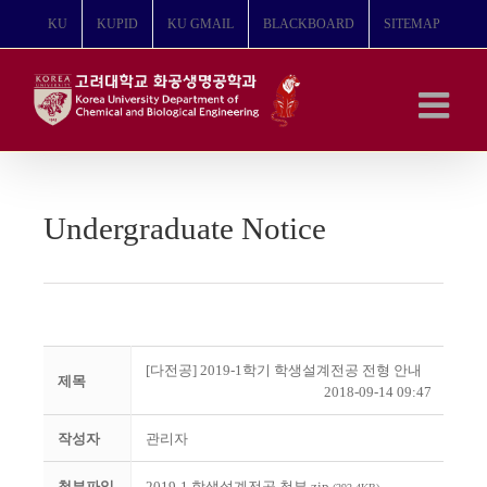
콘
KU
KUPID
KU GMAIL
BLACKBOARD
SITEMAP
텐
츠
로
건
너
뛰
기
Undergraduate Notice
[다전공] 2019-1학기 학생설계전공 전형 안내
제목
2018-09-14 09:47
작성자
관리자
첨부파일
2019-1 학생설계전공 첨부.zip