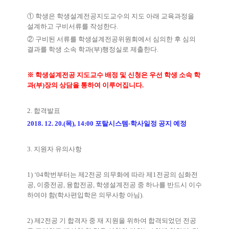
①
학생은 학생설계전공지도교수의 지도 아래 교육과정을
설계하고 구비서류를 작성한다
.
②
구비된 서류를 학생설계전공위원회에서 심의한 후 심의
결과를 학생 소속 학과
(
부
)
행정실로 제출한다
.
※
학생설계전공 지도교수 배정 및 신청은 우선 학생 소속 학
과
(
부
)
장의 상담을 통하여 이루어집니다
.
2.
합격발표
2018. 12. 20.(
목
), 14:00
포탈시스템
-
학사일정 공지 예정
3.
지원자 유의사항
1) ‘04
학번부터는 제
2
전공 의무화에 따라 제
1
전공의 심화전
공
,
이중전공
,
융합전공
,
학생설계전공 중 하나를 반드시 이수
하여야 함
(
학사편입학은 의무사항 아님
).
2)
제
2
전공 기 합격자 중 재 지원을 위하여 합격되었던 전공