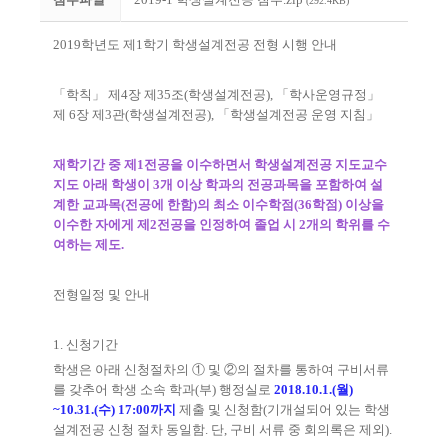
(292.4KB)
2019
학년도 제
1
학기 학생설계전공 전형 시행 안내
「
학칙
」
제
4
장 제
35
조
(
학생설계전공
),
「
학사운영규정
」
제
6
장 제
3
관
(
학생설계전공
),
「
학생설계전공 운영 지침
」
재학기간 중 제
1
전공을 이수하면서 학생설계전공 지도교수
지도 아래 학생이
3
개 이상 학과의 전공과목을 포함하여 설
계한 교과목
(
전공에 한함
)
의 최소 이수학점
(36
학점
)
이상을
이수한 자에게 제
2
전공을 인정하여 졸업 시
2
개의 학위를 수
여하는 제도
.
전형일정 및 안내
1.
신청기간
학생은 아래 신청절차의
①
및
②
의 절차를 통하여 구비서류
를 갖추어 학생 소속 학과
(
부
)
행정실로
2018.10.1.(
월
)
~10.31.(
수
) 17:00
까지
제출 및 신청함
(
기개설되어 있는 학생
설계전공 신청 절차 동일함
.
단
,
구비 서류 중 회의록은 제외
).