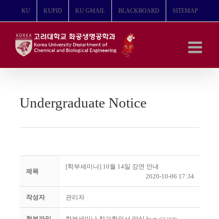
콘
KU
KUPID
KU GMAIL
BLACKBOARD
SITEMAP
텐
츠
로
건
너
뛰
기
Undergraduate Notice
[학부세미나] 10월 14일 강연 안내
제목
2020-10-06 17:34
작성자
관리자
첨부파일
학부세미나 참가확인서 양식.hwp