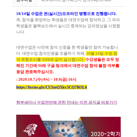
(53.5KB)
10/14
일 수업은 온
(
실시간
)
오프라인 병행으로 진행됩니다
.
즉
,
참석을 희망하는 학생들은 대면수업에 참석하고
,
그 외의
학생들은 블랙보드에서 실시간 중계되는 강의영상을 시청합
니다
.
대면수업은 사전에 참석 신청을 한 학생들만 참여 가능합니
다
.
대면수업 참석인원을 조율하기 위해
,
10
월
14
일 수업 참
석 유형조사를 아래와 같이 실시합니다
.
수강생들은 모두 정
해진 기간에 아래 구글 링크에서 대면수업 참석
/
불참 여부를
응답 완료해주십시오
.
: 2020.10.7.(
수
) 9
시
~ 10.9(
금
) 16
시
https://forms.gle/CUSmQXky3CQ7f6SL6
학부세미나 수업전반에 관한 안내는 이전 공지글 바로가기