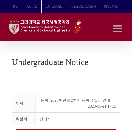
콘
KU
KUPID
KU GMAIL
BLACKBOARD
SITEMAP
텐
츠
로
건
너
뛰
기
Undergraduate Notice
[등록] 2023학년도 2학기 등록금 일정 안내
제목
2023-06-21 17:21
작성자
관리자