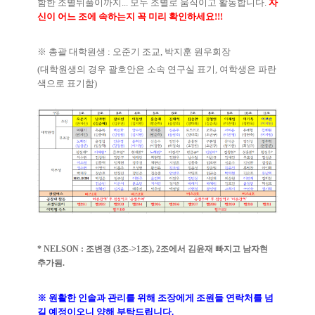
함한 조별뒤풀이까지
...
모두 조별로 움직이고 활동합니다
.
자
신이 어느 조에 속하는지 꼭 미리 확인하세요
!!!
※ 총괄 대학원생
:
오준기 조교
,
박지훈 원우회장
(
대학원생의 경우 괄호안은 소속 연구실 표기
,
여학생은 파란
색으로 표기함
)
* NELSON : 조변경 (3조->1조), 2조에서 김윤재 빠지고 남자현
추가됨.
※
원활한 인솔과 관리를 위해 조장에게 조원들 연락처를 넘
길 예정이오니 양해 부탁드립니다
.