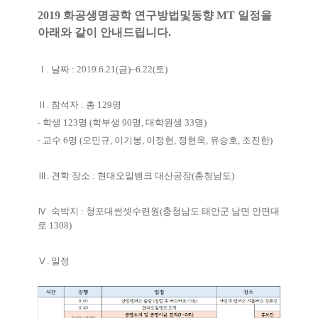
2019
화공생명공학 연구방법및동향
MT
일정을
아래와 같이 안내드립니다
.
Ⅰ
.
날짜
: 2019.6.21(
금
)~6.22(
토
)
Ⅱ
.
참석자
:
총
129
명
-
학생
123
명
(
학부생
90
명
,
대학원생
33
명
)
-
교수
6
명
(
오민규
,
이기봉
,
이정현
,
정현욱
,
유승호
,
조진한
)
Ⅲ
.
견학 장소
:
현대오일뱅크 대산공장
(
충청남도
)
Ⅳ
.
숙박지
:
청포대썬셋수련원
(
충청남도 태안군 남면 안면대
로
1308)
Ⅴ
.
일정