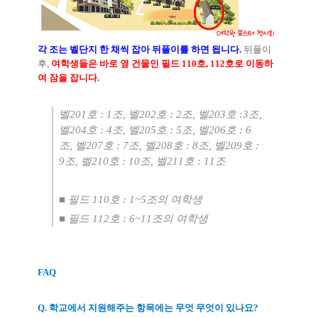
각 조는 벨단지 한 채씩 잡아 뒤풀이를 하면 됩니다
.
뒤풀이
후
,
여학생들은 바로 옆 건물인 필드
110
호
, 112
호로 이동하
여 잠을 잡니다
.
벨
201
호
: 1
조
,
벨
202
호
: 2
조
,
벨
203
호
:3
조
,
벨
204
호
: 4
조
,
벨
205
호
: 5
조
,
벨
206
호
: 6
조
,
벨
207
호
: 7
조
,
벨
208
호
: 8
조
,
벨
209
호
:
9
조
,
벨
210
호
: 10
조
,
벨
211
호
: 11
조
■ 필드
110
호
: 1~5
조의 여학생
■
필드
112
호
: 6~11
조의 여학생
FAQ
Q.
학교에서 지원해주는 항목에는 무엇 무엇이 있나요
?