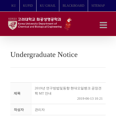
콘
KU
KUPID
KU GMAIL
BLACKBOARD
SITEMAP
텐
츠
로
건
너
뛰
기
Undergraduate Notice
2019년 연구방법및동향 현대오일뱅크 공장견
제목
학 MT 안내
2019-06-13 10:21
작성자
관리자