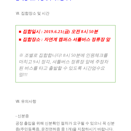
Ⅶ
.
집합장소 및 시간
■
집합일시
: 2019.6.21(
금
)
오전
8
시
50
분
■
집합장소
:
자연계 캠퍼스 셔틀버스 정류장 앞
※
조별로 집합합니다
! 8
시
50
분에 인원체크를
마치고
9
시 정각
,
셔틀버스 정류장 앞에 주정차
된 버스를 타고 출발할 수 있도록 시간엄수요
망
!!!
Ⅷ
.
유의사항
-
신분증
공장 출입을 위해 신분확인 절차가 요구될 수 있으니 꼭 신분
증
(
주민등록증
,
운전면허증 중
1
개
)
을 지참하시기 바랍니다
.