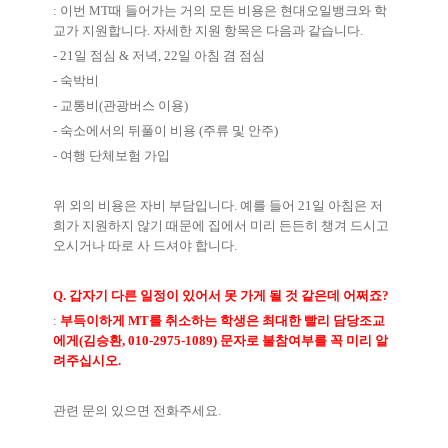
:
이번
MT
때 들어가는 거의 모든 비용은 현대오일뱅크와 학
교가 지원합니다
.
자세한 지원 항목은 다음과 같습니다
.
- 21
일 점심
&
저녁
, 22
일 아침 겸 점심
-
숙박비
-
교통비
(
관광버스 이용
)
-
숙소에서의 뒤풀이 비용
(
주류 및 안주
)
-
여행 단체보험 가입
위 외의 비용은 자비 부담입니다
.
예를 들어
21
일 아침은 저
희가 지원하지 않기 때문에 집에서 미리 든든히 챙겨 드시고
오시거나 따로 사 드셔야 합니다
.
Q.
갑자기 다른 일정이 있어서 못 가게 될 것 같은데 어쩌죠
?
:
부득이하게
MT
를 취소하는 학생은 최대한 빨리 담당조교
에게
(
김승환
, 010-2975-1089)
문자로 불참여부를 꼭 미리 알
려주십시오
.
관련 문의 있으면 전화주세요
.