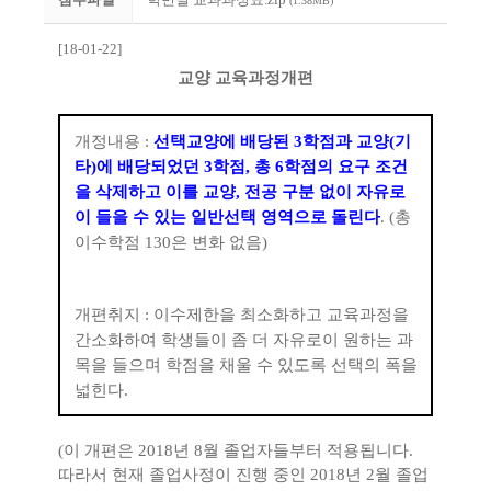
(1.38MB)
[18-01-22]
교양 교육과정개편
개정내용
:
선택교양에 배당된
3
학점과 교양
(
기
타
)
에 배당되었던
3
학점
,
총
6
학점의 요구 조건
을 삭제하고 이를 교양
,
전공 구분 없이 자유로
이 들을 수 있는 일반선택 영역으로 돌린다
. (
총
이수학점
130
은 변화 없음
)
개편취지
:
이수제한을 최소화하고 교육과정을
간소화하여 학생들이 좀 더 자유로이 원하는 과
목을 들으며 학점을 채울 수 있도록 선택의 폭을
넓힌다
.
(
이 개편은
2018
년
8
월 졸업자들부터 적용됩니다
.
따라서 현재 졸업사정이 진행 중인
2018
년
2
월 졸업