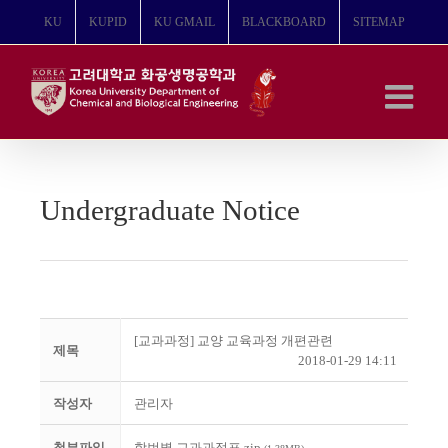
콘
KU
KUPID
KU GMAIL
BLACKBOARD
SITEMAP
텐
츠
로
건
너
뛰
기
Undergraduate Notice
[교과과정] 교양 교육과정 개편관련
제목
2018-01-29 14:11
작성자
관리자
첨부파일
학번별 교과과정표.zip