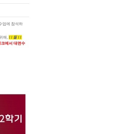
수업에 참석하
위해
,
11
월 11
링크에서 대면수