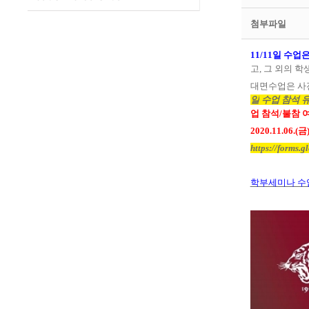
첨부파일
11/11
일 수업은
고
,
그 외의 
대면수업은 사
일
수업 참석 
업 참석
/
불참 
2020.11.06.(
금
https://forms.
학부세미나 수