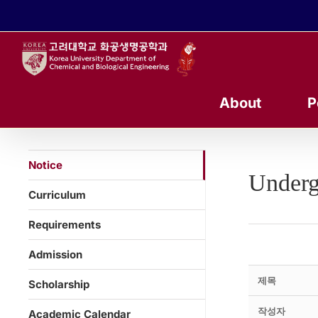
콘
텐
츠
로
건
너
About
P
뛰
기
Notice
Underg
Curriculum
Requirements
Admission
제목
Scholarship
작성자
Academic Calendar