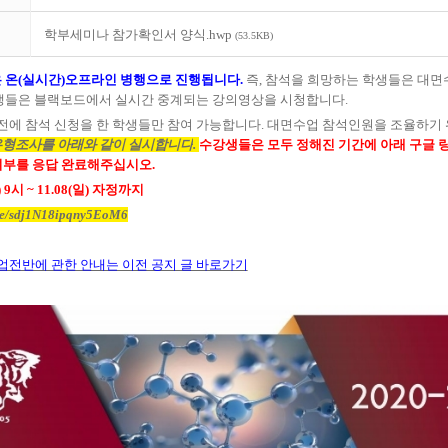
학부세미나 참가확인서 양식.hwp
(53.5KB)
 온
(
실시간
)
오프라인 병행으로 진행됩니다
.
즉
,
참석을 희망하는 학생들은 대면
학생들은 블랙보드에서 실시간 중계되는 강의영상을 시청합니다
.
전에 참석 신청을 한 학생들만 참여 가능합니다
.
대면수업 참석인원을 조율하기 
유형조사를 아래와 같이 실시합니다
.
수강생들은 모두 정해진 기간에 아래 구글 
여부를 응답 완료해주십시오
.
) 9
시
~ 11.08(
일
)
자정까지
gle/sdj1N18ipqny5EoM6
업전반에 관한 안내는 이전 공지 글 바로가기