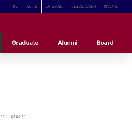
KU
KUPID
KU GMAIL
BLACKBOARD
SITEMAP
Graduate
Alumni
Board
20-11-05 09:36