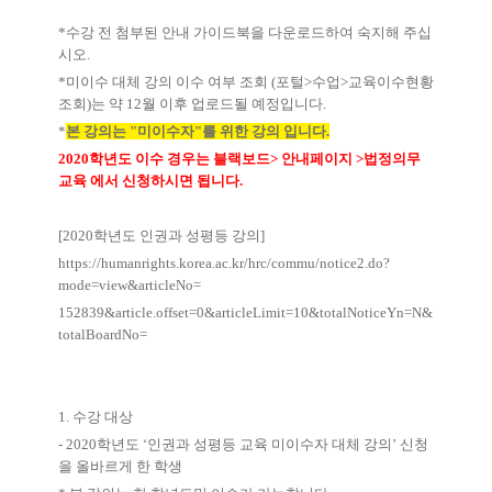
*
수강 전 첨부된 안내 가이드북을 다운로드하여 숙지해 주십
시오
.
*
미이수 대체 강의 이수 여부 조회
(
포털
>
수업
>
교육이수현황
조회
)
는 약
12
월 이후 업로드될 예정입니다
.
*
본 강의는
"
미이수자
"
를 위한 강의 입니다
.
2020
학년도 이수 경우는 블랙보드
>
안내페이지
>
법정의무
교육 에서 신청하시면 됩니다
.
[2020
학년도 인권과 성평등 강의
]
https://humanrights.korea.ac.kr/hrc/commu/notice2.do?
mode=view&articleNo=
152839&article.offset=0&articleLimit=10&totalNoticeYn=N&
totalBoardNo=
1.
수강 대상
- 2020
학년도
‘
인권과 성평등 교육 미이수자 대체 강의
’
신청
을 올바르게 한 학생