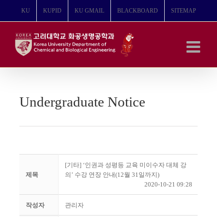
콘
KU
KUPID
KU GMAIL
BLACKBOARD
SITEMAP
텐
츠
로
건
너
뛰
기
Undergraduate Notice
[기타] ‘인권과 성평등 교육 미이수자 대체 강
제목
의’ 수강 연장 안내(12월 31일까지)
2020-10-21 09:28
작성자
관리자