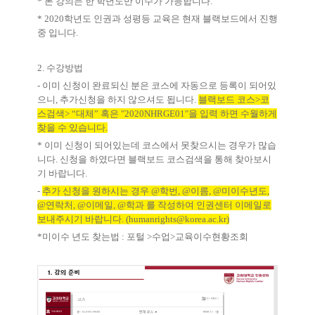
*
본 강의는 한 학년도만 이수가 가능합니다
.
* 2020
학년도 인권과 성평등 교육은 현재 블랙보드에서 진행
중 입니다
.
2.
수강방법
-
이미 신청이 완료되신 분은 코스에 자동으로 등록이 되어있
으니
,
추가신청을 하지 않으셔도 됩니다
.
블랙보드 코스
>
코
스검색
> “
대체
”
혹은
"2020NHRGE01"
을 입력 하면 수월하게
찾을 수 있습니다
.
*
이미 신청이 되어있는데 코스에서 못찾으시는 경우가 많습
니다
.
신청을 하였다면 블랙보드 코스검색을 통해 찾아보시
기 바랍니다
.
-
추가 신청을 원하시는 경우
@
학번
, @
이름
, @
미이수년도
,
@
연락처
, @
이메일
, @
학과 를 작성하여 인권센터 이
메일로
보내주시기 바랍니다
. (humanrights@korea.ac.kr)
*
미이수 년도 찾는법
:
포털
>
수업
>
교육이수현황조회