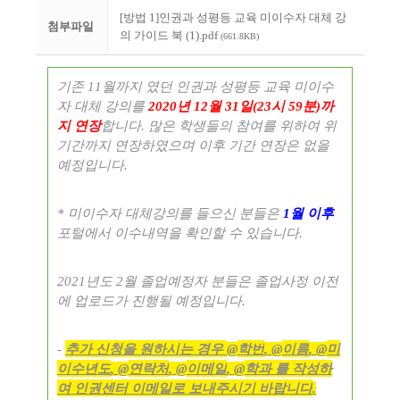
[방법 1]인권과 성평등 교육 미이수자 대체 강
첨부파일
의 가이드 북 (1).pdf
(661.8KB)
기존
월까지 였던 인권과 성평등 교육 미이수
11
자 대체 강의를
년
월
일
시
분
까
2020
12
31
(23
59
)
지 연장
합니다
많은 학생들의 참여를 위하여 위
.
기간까지 연장하였으며 이후 기간 연장은 없을
예정입니다
.
미이수자 대체강의를 들으신 분들은
월 이후
*
1
포털에서 이수내역을 확인할 수 있습니다
.
년도
월 졸업예정자 분들은 졸업사정 이전
2021
2
에 업로드가 진행될 예정입니다
.
추가 신청을 원하시는 경우
학번
이름
미
-
@
, @
, @
이수년도
연락처
이메일
학과 를 작성하
, @
, @
, @
여 인권센터 이메일로 보내주시기 바랍니다
.