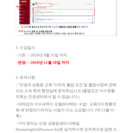
3.
수강일시
-
기존
: ~ 2020
년
8
월
31
일 까지
-
변경
: ~ 2020
년
11
월
30
일 까지
4.
유의사항
- “
인권과 성평등 교육
”
이외의 졸업 요건 및 졸업사정에 관해
서는 소속 학과 행정실에 문의하십시오
.(
졸업요건 이수현황
조회는 인권센터에서 알 수 없습니다
.)
-
대체강의 이수내역이 포털
(KUPID)>
수업
>
교육이수현황조
회 에 반영되기까지는 시일이 다소 소요됩니다
. (
약
12
월 이
후
)
-
기타 문의는 인권
·
성평등센터 이메일
(humanrights@korea.ac.kr)
로 남겨주시면 순자척으로 답변 드