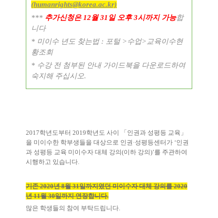
(humanrights@korea.ac.kr)
추가신청은
월
일 오후
시까지 가능
합
***
12
31
3
니다
미이수 년도 찾는법
포털
수업
교육이수현
*
:
>
>
황조회
수강 전 첨부된 안내 가이드북을 다운로드하여
*
숙지해 주십시오
.
2017
학년도부터
2019
학년도 사이
「
인권과 성평등 교육
」
을 미이수한 학부생들을 대상으로 인권
·
성평등센터가
‘
인권
과 성평등 교육 미이수자 대체 강의
(
이하 강의
)’
를 주관하여
시행하고 있습니다
.
기존
2020
년
8
월
31
일까지였던 미이수자 대체 강의를
2020
년
11
월
30
일까지 연장합니다
.
많은 학생들의 참여 부탁드립니다
.