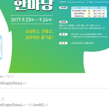
ix = "o" />
portEmptyParas]-->
요
》
ortEmptyParas]--> <!--[endif]-->