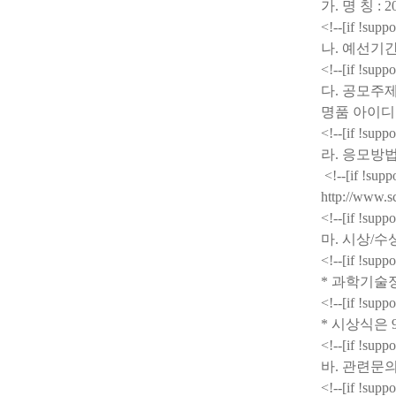
가
.
명 칭
: 
<!--[if !supp
나
.
예선기
<!--[if !supp
다
.
공모주
명품 아이디
<!--[if !supp
라
.
응모방
<!--[if !supp
http://www.sc
<!--[if !supp
마
.
시상
/
수
<!--[if !supp
*
과학기술
<!--[if !supp
*
시상식은
<!--[if !supp
바
.
관련문
<!--[if !supp