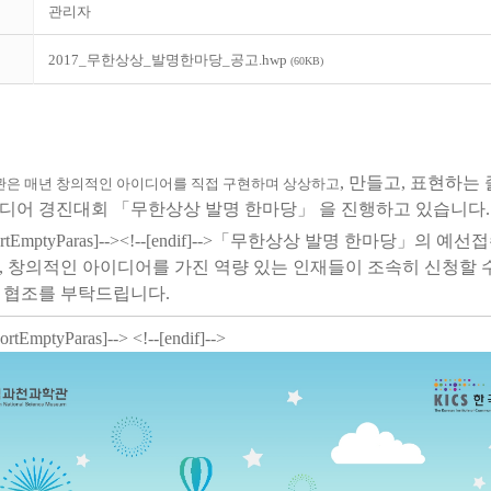
관리자
2017_무한상상_발명한마당_공고.hwp
(60KB)
,
만들고
,
표현하는 
은 매년 창의적인 아이디어를 직접 구현하며 상상하고
이디어 경진대회
「
무한상상 발명 한마당
」
을 진행하고 있습니다
.
ortEmptyParas]--><!--[endif]-->
「
무한상상 발명 한마당
」
의 예선접
,
창의적인 아이디어를 가진 역량 있는 인재들이 조속히 신청할 
 협조를 부탁드립니다
.
ortEmptyParas]--> <!--[endif]-->