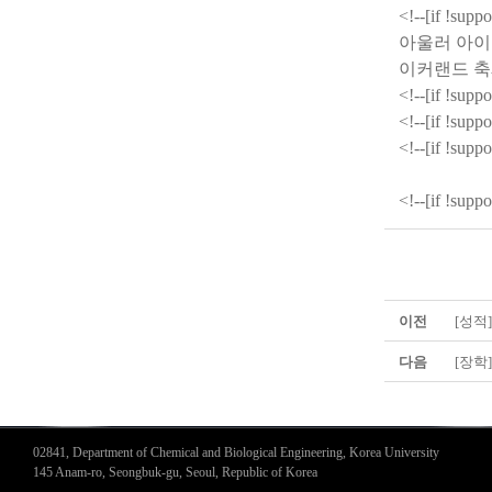
<!--[if !supp
아울러 아이
이커랜드 축
<!--[if !supp
<!--[if !supp
<!--[if !supp
<!--[if !supp
이전
[성적
다음
[장학
02841, Department of Chemical and Biological Engineering, Korea University
145 Anam-ro, Seongbuk-gu, Seoul, Republic of Korea