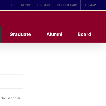
KU
KUPID
KU GMAIL
BLACKBOARD
SITEMAP
Graduate
Alumni
Board
18-01-03 14:49