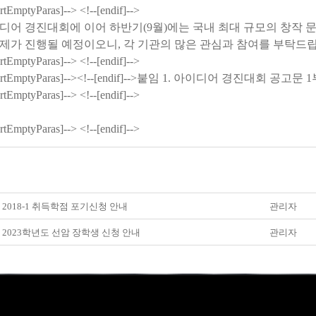
ortEmptyParas]--> <!--[endif]-->
디어 경진대회에 이어 하반기
(9
월
)
에는 국내 최대 규모의 창작 
제가 진행될 예정이오니
,
각 기관의 많은 관심과 참여를 부탁드
ortEmptyParas]--> <!--[endif]-->
ortEmptyParas]--><!--[endif]-->
붙임
1.
아이디어 경진대회 공고문
1
ortEmptyParas]--> <!--[endif]-->
ortEmptyParas]--> <!--[endif]-->
] 2018-1 취득학점 포기신청 안내
관리자
] 2023학년도 선암 장학생 신청 안내
관리자