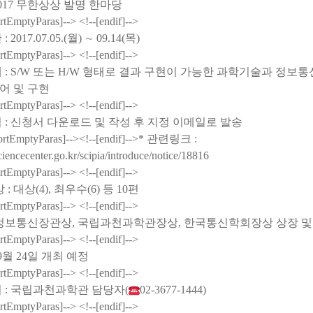
2017
무한상상 발명 한마당
ortEmptyParas]--> <!--[endif]-->
간
: 2017.07.05.(
월
)
∼
09.14(
목
)
ortEmptyParas]--> <!--[endif]-->
제
: S/W
또는
H/W
형태로 결과 구현이 가능한 과학기술과 정보통
어 및 구현
ortEmptyParas]--> <!--[endif]-->
법
:
신청서 다운로드 및 작성 후 지정 이메일로 발송
ortEmptyParas]--><!--[endif]-->
*
관련링크
:
iencecenter.go.kr/scipia/introduce/notice/18816
ortEmptyParas]--> <!--[endif]-->
상
:
대상
(4),
최우수
(6)
등
10
편
ortEmptyParas]--> <!--[endif]-->
정보통신장관상
,
국립과천과학관장상
,
한국통신학회장상 상장 및
ortEmptyParas]--> <!--[endif]-->
9
월
24
일 개최 예정
ortEmptyParas]--> <!--[endif]-->
의
:
국립과천과학관 담당자
(
02-3677-1444)
ortEmptyParas]--> <!--[endif]-->