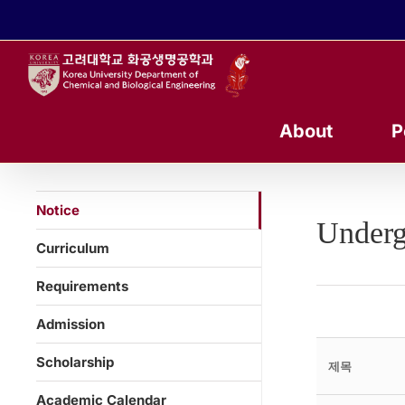
콘
텐
츠
로
건
너
About
P
뛰
기
Notice
Underg
Curriculum
Requirements
Admission
Scholarship
제목
Academic Calendar