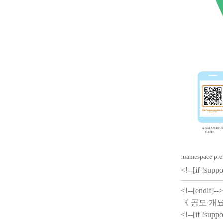
:namespace pref
<!--[if !sup
<!--[endif]-->
《
공모 개
<!--[if !supp