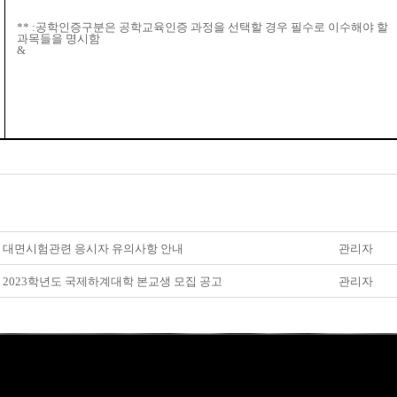
** :공학인증구분은 공학교육인증 과정을 선택할 경우 필수로 이수해야 할
과목들을 명시함
&
] 대면시험관련 응시자 유의사항 안내
관리자
] 2023학년도 국제하계대학 본교생 모집 공고
관리자