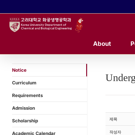
콘
텐
츠
로
건
너
About
P
뛰
기
Notice
Underg
Curriculum
Requirements
Admission
제목
Scholarship
작성자
Academic Calendar