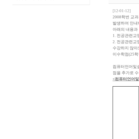
[12-01-12]
2008학번 교
발생하여 안내
아래의 내용과
1. 전공관련교
2. 전공관련교
수강하지 않아도
이수학점(25학
컴퓨터언어및실
점을 추가로 수
<컴퓨터언어및