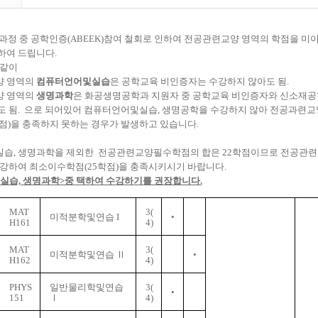
과과정 중 공학인증(ABEEK)참여 철회로 인하여 전공관련교양 영역의 학점을 
하여 드립니다.
 같이
양 영역의
컴퓨터언어및실습
은 공학교육 비인증자는 수강하지 않아도 됨.
양 영역의
생명과학
은 화공생명공학과 지원자 중 공학교육 비인증자와 신소재
 됨.
으로 되어있어 컴퓨터언어및실습, 생명공학을 수강하지 않아 전공과련교
점)을 충족하지 못하는 경우가 발생하고 있습니다.
습, 생명과학을 제외한 전공관련교양필수학점의 합은 22학점이므로 전공관련
강하여 최소이수학점(25학점)을 충족시키시기 바랍니다.
실습, 생명과학>중 택하여 수강하기를 권장합니다.
MAT
3(
미적분학및연습 I
•
H161
4)
MAT
3(
미적분학및연습 Ⅱ
•
H162
4)
PHYS
일반물리학및연습
3
(
•
151
Ⅰ
4)