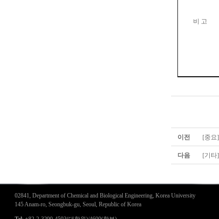
비 고
이전
[중요
다음
[기타
02841, Department of Chemical and Biological Engineering, Korea University
145 Anam-ro, Seongbuk-gu, Seoul, Republic of Korea
Tel
: +82-2-3290-4593(대학원)/4600(학부)