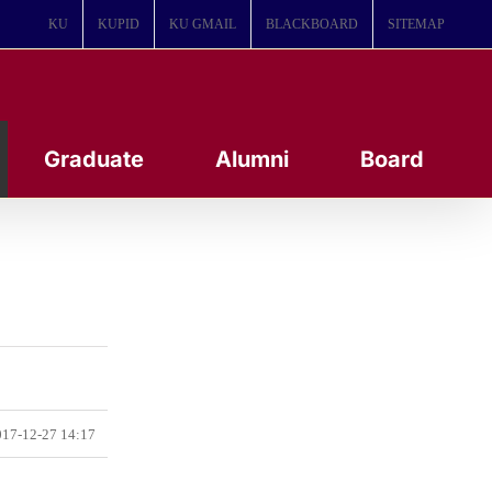
KU
KUPID
KU GMAIL
BLACKBOARD
SITEMAP
Graduate
Alumni
Board
17-12-27 14:17