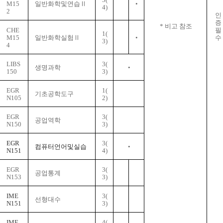
M15
일반화학및연습Ⅱ
•
4)
2
인
증
*
비고 참조
CHE
필
1(
M15
일반화학실험Ⅱ
•
수
3)
4
LIBS
3(
생명과학
•
150
3)
EGR
1(
기초공학도구
N105
2)
EGR
3(
공업역학
N150
3)
EGR
3(
컴퓨터언어및실습
•
N151
4)
EGR
3(
공업통계
N153
3)
IME
3(
선형대수
N151
3)
IME
4(