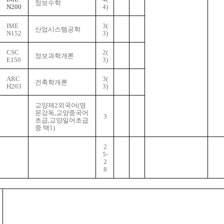
정보수학
N200
4)
IME
3(
산업시스템공학
N152
3)
CSC
2(
정보과학개론
E150
3)
ARC
3(
건축학개론
H203
3)
교양제2외국어(영
문강독,교양
중국어
3
초급,교양일어초급
중 택1)
2
5-
2
8