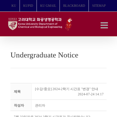
콘
KU
KUPID
KU GMAIL
BLACKBOARD
SITEMAP
텐
츠
로
건
너
뛰
기
Undergraduate Notice
[수강/중요] 2024-2학기 시간표 "변경" 안내
제목
2024-07-24 14:17
작성자
관리자
7월 22일자로 2024-2학기 시간표가 공시되었습니다.