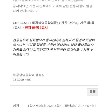
공시되었던 기존 시간표에서 아래와 같은 변동사항이 발생
하여 안내드립니다.
CHBE222-01 화공생명공학입문(조진한 교수님): 기존 화/목
4교시 ->
변경 화/목 5교시
​전공필수와 심화필수가 동시간대에 겹쳐있어 졸업에 차질이
생긴다는 편입학 학생들 민원이 발생하여, 해당 학생들의 수
강권을
최대한 보장하고자 한 부득이한 조치이오니 양해 부
탁드립니다.
화공생명공학과 행정실
02-3290-4600
목록
이전
[1학년세미나] 2023-2학기 1학년세미나II 수강 안내