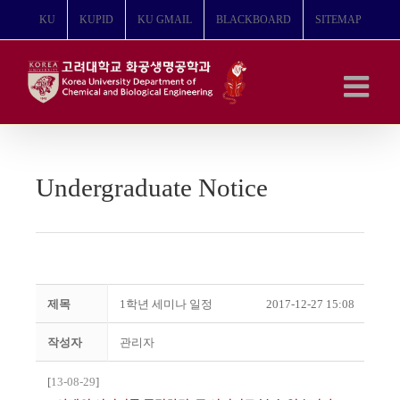
콘
KU
KUPID
KU GMAIL
BLACKBOARD
SITEMAP
텐
츠
로
건
너
뛰
기
Undergraduate Notice
제목
1학년 세미나 일정
2017-12-27 15:08
작성자
관리자
[
13-08-29
]