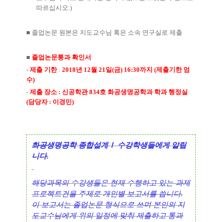
따르십시오
.)
■
졸업논문 원본은 지도교수님 혹은 소속 연구실로 제출
■
졸업논문통과 확인서
-
제출 기한
:
2018
년
12
월
21
일
(
금
) 16:30
까지
(
제출기한 엄
수
)
-
제출 장소
:
신공학관
834
호 화공생명공학과 학과 행정실
(
담당자
:
이경민
)
화공생명공학 종합설계
Ⅰ
수강학생들에게 알립
니다
.
해당과목의 수강생들은 현재 수행하고 있는 과제
프로젝트건을 주제로 개인별 보고서를 씁니다
.
이 보고서는 졸업논문 형식으로 쓰며 본인의 지
도교수님에게 위의 일정에 맞춰 제출하고 통과