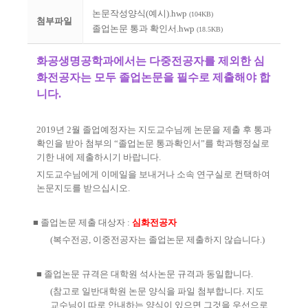
논문작성양식(예시).hwp
(104KB)
첨부파일
졸업논문 통과 확인서.hwp
(18.5KB)
화공생명공학과에서는 다중전공자를 제외한 심
화전공자는 모두 졸업논문을 필수로 제출해야 합
니다
.
2019
년
2
월 졸업예정자는 지도교수님께 논문을 제출 후 통과
확인을 받아 첨부의
“
졸업논문 통과확인서
”
를 학과행정실로
기한 내에 제출하시기 바랍니다
.
지도교수님에게 이메일을 보내거나 소속 연구실로 컨택하여
논문지도를 받으십시오
.
■
졸업논문 제출 대상자
:
심화전공자
(
복수전공
,
이중전공자는 졸업논문 제출하지 않습니다
.)
■
졸업논문 규격은 대학원 석사논문 규격과 동일합니다
.
(
참고로 일반대학원 논문 양식을 파일 첨부합니다
.
지도
교수님이 따로 안내하는 양식이 있으면 그것을 우선으로