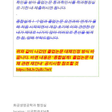
확인을 받아 졸업논문 통과확인서를 학과행정실
로 기한 내 제출하시면 됩니다
.
종합설계
Ⅰ
수업과 졸업논문 요건과의 연계가 올
해 처음 시작되면서 개강 초기에 이와 관련한 안
내가 제대로 나가지 않아 여러모로 혼선을 빚게
한 점, 양해 부탁드립니다.
위와 같이 나갔던 졸업논문 대체인정 방식 바
꿉니다
.
바뀐 내용은
‘
종합설계
1
졸업논문 대
체 관련 재안내
’
공지사항 참조할 것
https://bit.ly/2qRc7mV
화공생명공학과 행정실
location :
신공학관
834
호