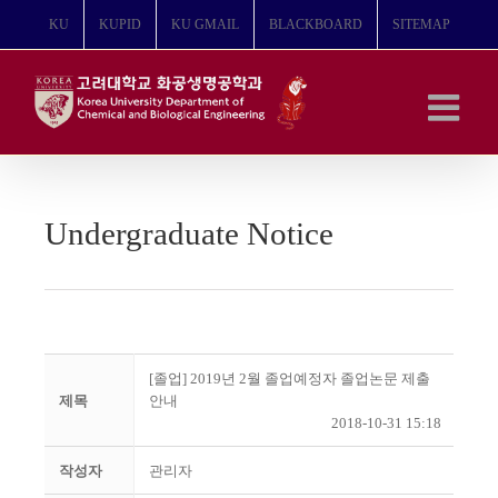
콘
KU
KUPID
KU GMAIL
BLACKBOARD
SITEMAP
텐
츠
로
건
너
뛰
기
Undergraduate Notice
[졸업] 2019년 2월 졸업예정자 졸업논문 제출
제목
안내
2018-10-31 15:18
작성자
관리자