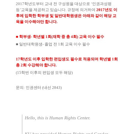
2017
학년도부터 교내 전 구성원을 대상으로
‘
인권과성평
등
’
교육을 제공하고 있습니다
.
규정에 의거하여
2017
년도 이
후에 입학한 학부생 및 일반대학원생은 아래와 같이 해당 교
육을 이수해야만 합니다
.
■
학부생
-
학년별
1
회
(
재학 중 총
4
회
)
교육 이수 필수
■
일반대학원생
-
졸업 전
1
회 교육 이수 필수
17
학년도 이후 입학한 편입생도 필수로 적용되며 학년별
1
회
총
2
회 수강해야 합니다
.
(15
학번 이후의 편입생 모두 해당
)
문의
:
인권센터
(
내선
2843)
Hello, this is Human Rights Center.