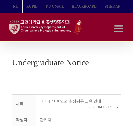
콘
KU
KUPID
KU GMAIL
BLACKBOARD
SITEMAP
텐
츠
로
건
너
뛰
기
Undergraduate Notice
[기타] 2019 인권과 성평등 교육 안내
제목
2019-04-02 09:36
작성자
관리자