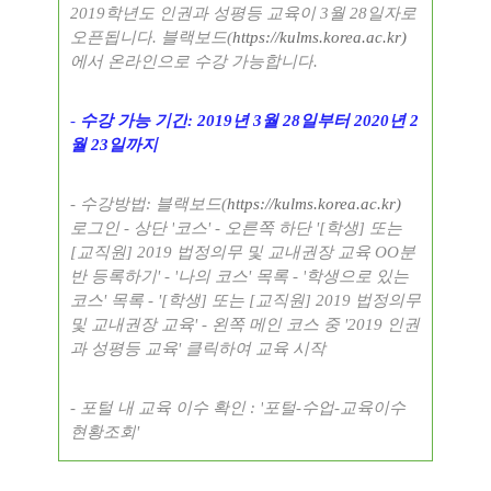
2019
학년도 인권과 성평등 교육이
3
월
28
일자로
오픈됩니다
.
블랙보드
(
https://kulms.korea.ac.kr)
에서 온라인으로 수강 가능합니다
.
-
수강 가능 기간
: 2019
년
3
월
28
일부터
2020
년
2
월
23
일까지
-
수강방법
:
블랙보드
(
https://kulms.korea.ac.kr)
로그인
-
상단
'
코스
' -
오른쪽 하단
'[
학생
]
또는
[
교직원
] 2019
법정의무 및 교내권장 교육
OO
분
반 등록하기
' - '
나의 코스
'
목록
- '
학생으로 있는
코스
'
목록
- '[
학생
]
또는
[
교직원
] 2019
법정의무
및 교내권장 교육
' -
왼쪽 메인 코스 중
'2019
인권
과 성평등 교육
'
클릭하여 교육 시작
-
포털 내 교육 이수 확인
: '
포털
-
수업
-
교육이수
현황조회
'