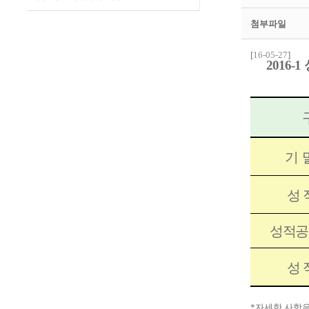
첨부파일
[
16-05-27
]
2016-
기 
성 
성적공
성 
*자세한 사항