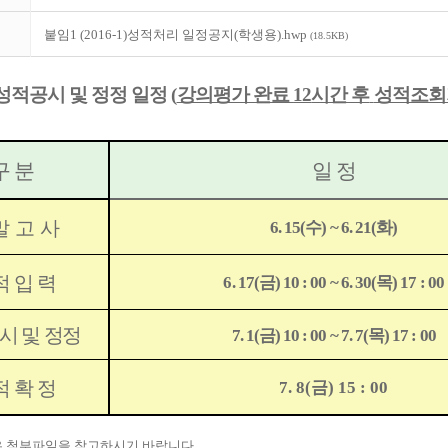
붙임1 (2016-1)성적처리 일정공지(학생용).hwp
(18.5KB)
1 성적공시 및 정정 일정
(
강의평가 완료
12
시간 후
성적조회
구 분
일 정
말 고 사
6. 15(
수
) ~ 6. 21(
화
)
적 입 력
6. 17(
금
) 10 : 00 ~ 6. 30(
목
) 17 : 00
시 및 정정
7. 1(
금
) 10 : 00 ~ 7. 7(
목
) 17 : 00
적 확 정
7. 8(
금
) 15 : 00
은 첨부파일을 참고하시기 바랍니다.