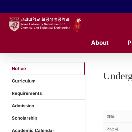
콘
텐
츠
로
건
너
About
P
뛰
기
Notice
Underg
Curriculum
Requirements
Admission
제목
Scholarship
작성자
Academic Calendar