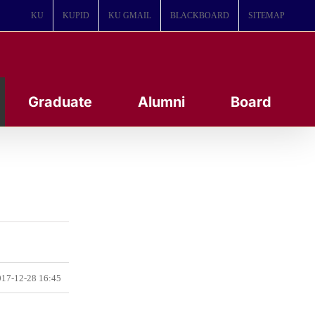
KU
KUPID
KU GMAIL
BLACKBOARD
SITEMAP
Graduate
Alumni
Board
17-12-28 16:45