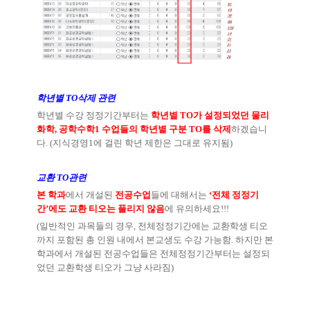
학년별
TO
삭제 관련
학년별 수강 정정기간부터는
학년별
TO
가 설정되었던 물리
화학
,
공학수학
1
수업들의 학년별 구분
TO
를 삭제
하겠습니
다
. (
지식경영
1
에 걸린 학년 제한은 그대로 유지됨
)
교환
TO
관련
본 학과
에서 개설된
전공수업
들에 대해서는
‘
전체 정정기
간
’
에도 교환 티오는 풀리지 않음
에 유의하세요
!!!
(
일반적인 과목들의 경우
,
전체정정기간에는 교환학생 티오
까지 포함된 총 인원 내에서 본교생도 수강 가능함
.
하지만 본
학과에서 개설된 전공수업들은 전체정정기간부터는 설정되
었던 교환학생 티오가 그냥 사라짐
)