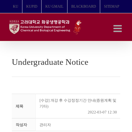
콘
KU
KUPID
KU GMAIL
BLACKBOARD
SITEMAP
텐
츠
로
건
너
뛰
기
Undergraduate Notice
[수강] 개강 후 수강정정기간 안내(증원계획 및
제목
기타)
2022-03-07 12:30
작성자
관리자