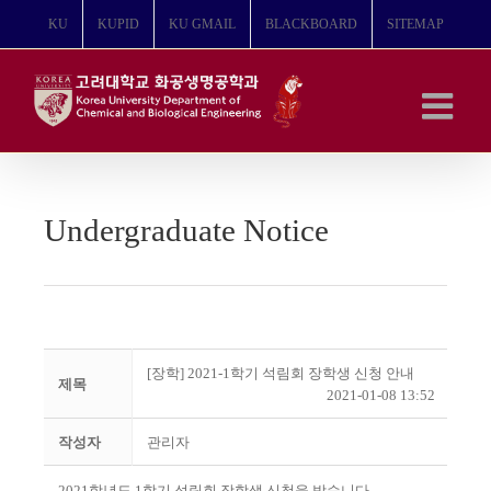
콘
KU
KUPID
KU GMAIL
BLACKBOARD
SITEMAP
텐
츠
로
건
너
뛰
기
Undergraduate Notice
[장학] 2021-1학기 석림회 장학생 신청 안내
제목
2021-01-08 13:52
작성자
관리자
2021
학년도
1
학기 석림회 장학생 신청을 받습니다
.