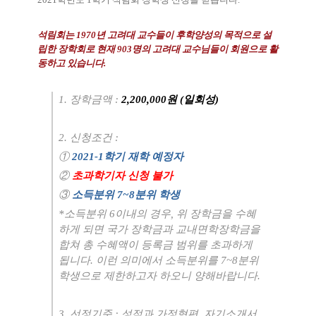
석림회는
1970
년 고려대 교수들이 후학양성의 목적으로 설
립한 장학회로 현재
903
명의 고려대 교수님들이 회원으로 활
동하고 있습니다
.
1.
장학금액
:
2,200,000
원
(
일회성
)
2.
신청조건
:
①
2021-1
학기 재학 예정자
②
초과학기자 신청 불가
③
소득분위
7~8
분위 학생
*
소득분위
6
이내의 경우
,
위 장학금을 수혜
하게 되면 국가 장학금과 교내면학장학금을
합쳐 총 수혜액이 등록금 범위를 초과하게
됩니다
.
이런 의미에서 소득분위를
7~8
분위
학생으로 제한하고자 하오니 양해바랍니다
.
3.
선정기준
:
성적과 가정형편
,
자기소개서