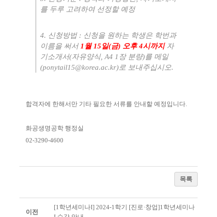
를 두루 고려하여 선정할 예정
4.
신청방법
:
신청을 원하는 학생은 학번과
이름을 써서
1
월
15
일
(
금
)
오후
4
시까지
자
기소개서
(
자유양식
, A4 1
장 분량
)
를 메일
(ponytail15@korea.ac.kr)
로 보내주십시오
.
합격자에 한해서만 기타 필요한 서류를 안내할 예정입니다
.
화공생명공학 행정실
02-3290-4600
목록
[1학년세미나I] 2024-1학기 [진로·창업]1학년세미나
이전
I 수강 안내