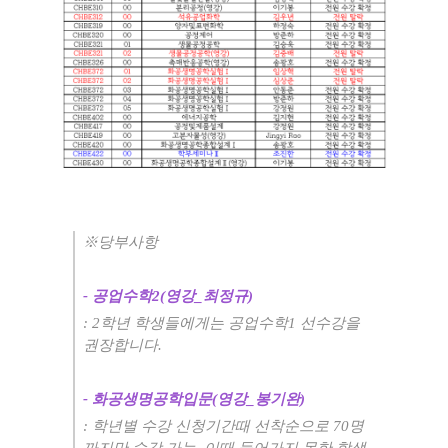
※
당부사항
-
공업수학
2(
영강
_
최정규
)
: 2
학년 학생들에게는 공업수학
1
선수강을
권장합니다
.
-
화공생명공학입문
(
영강
_
봉기완
)
:
학년별 수강 신청기간때 선착순으로
70
명
까지만 수강 가능
,
이때 들어가지 못한 학생