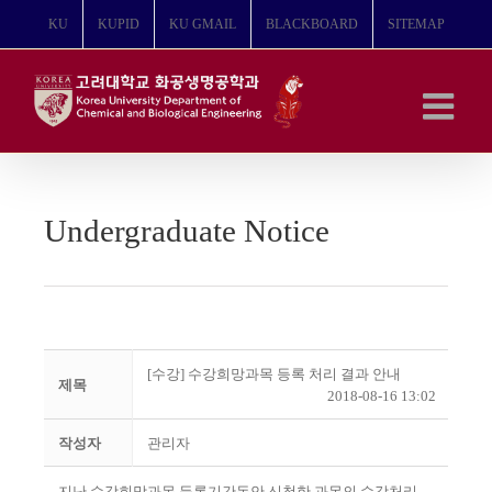
콘
KU
KUPID
KU GMAIL
BLACKBOARD
SITEMAP
텐
츠
로
건
너
뛰
기
Undergraduate Notice
[수강] 수강희망과목 등록 처리 결과 안내
제목
2018-08-16 13:02
작성자
관리자
지난 수강희망과목 등록기간동안 신청한 과목의 수강처리