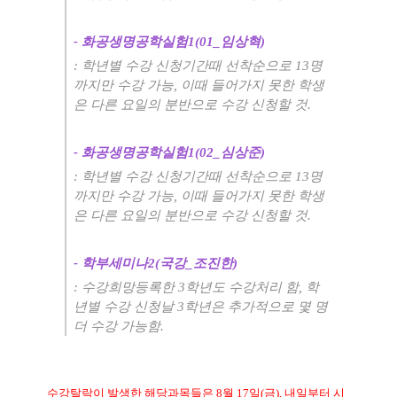
-
화공생명공학실험
1(01_
임상혁
)
:
학년별 수강 신청기간때 선착순으로
13
명
까지만 수강 가능
,
이때 들어가지 못한 학생
은 다른 요일의 분반으로 수강 신청할 것
.
-
화공생명공학실험
1(02_
심상준
)
:
학년별 수강 신청기간때 선착순으로
13
명
까지만 수강 가능
,
이때 들어가지 못한 학생
은 다른 요일의 분반으로 수강 신청할 것
.
-
학부세미나
2(
국강
_
조진한
)
:
수강희망등록한
3
학년도 수강처리 함
,
학
년별 수강 신청날
3
학년은 추가적으로 몇 명
더 수강 가능함
.
수강탈락이 발생한 해당과목들은
8
월
17
일
(
금
),
내일부터 시