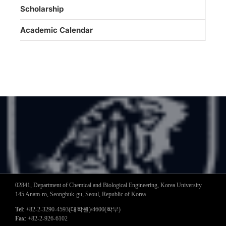
Scholarship
Academic Calendar
02841, Department of Chemical and Biological Engineering, Korea University
145 Anam-ro, Seongbuk-gu, Seoul, Republic of Korea
Tel
: +82-2-3290-4593(대학원)/4600(학부)
Fax
: +82-2-926-6102