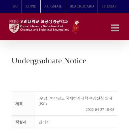
콘
KU
KUPID
KU GMAIL
BLACKBOARD
SITEMAP
텐
츠
로
건
너
뛰
기
Undergraduate Notice
[수강] 2022년도 국제하계대학 수강신청 안내
제목
(ISC)
2022-04-27 10:08
작성자
관리자