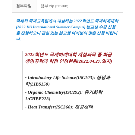
첨부파일
첨부.zip
(212.6KB)
국제처 국제교육팀에서 개설하는
2022
학년도 국제하계대학
(2022 KU International Summer Campus)
본교생 수강 신청
을 진행하오니 관심 있는 본교생 여러분의 많은 신청 바랍니
다
.
2022
학년도 국제하계대학 개설과목 중 화공
생명공학과 학점 인정현황
(2022.04.27.
일자
)
- Introductory Life Science(ISC103):
생명과
학
(LIBS150)
- Organic Chemistry(ISC292):
유기화학
1(CHBE223)
- Heat Transfer(ISC360):
전공선택