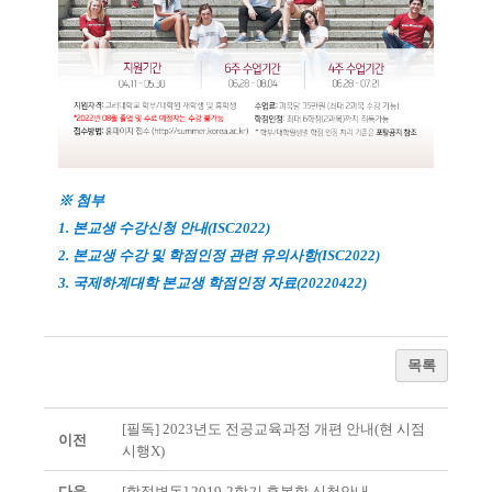
※
첨부
1.
본교생 수강신청 안내
(ISC2022)
2.
본교생 수강 및 학점인정 관련 유의사항
(ISC2022)
3.
국제하계대학 본교생 학점인정 자료
(20220422)
목록
[필독] 2023년도 전공교육과정 개편 안내(현 시점
이전
시행X)
다음
[학적변동] 2019-2학기 휴복학 신청안내