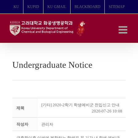
콘
KU
KUPID
KU GMAIL
BLACKBOARD
SITEMAP
텐
츠
로
건
너
뛰
기
Undergraduate Notice
[기타] 2020-2학기 학생예비군 전입신고 안내
제목
2020-07-26 10:08
작성자
관리자
군휴학이후 이번에 복학하는 학생은 꼭 기간 내 학생 예비군