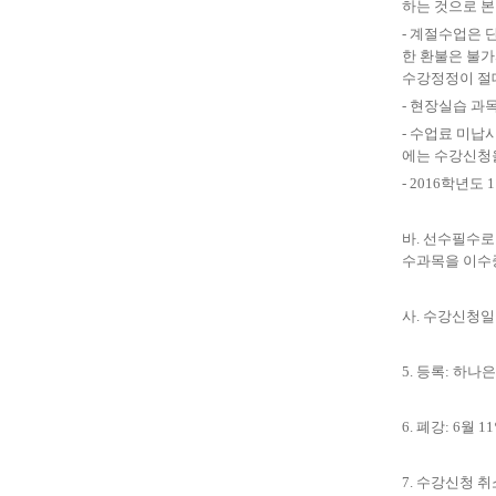
하는 것으로 본
-
계절수업은 단
한 환불은 불
수강정정이 절
-
현장실습 과목
-
수업료 미납시
에는 수강신청
- 2016
학년도
1
바
.
선수필수로
수과목을 이수
사
.
수강신청일 
5.
등록
:
하나은
6.
폐강
: 6
월
11
7.
수강신청 취