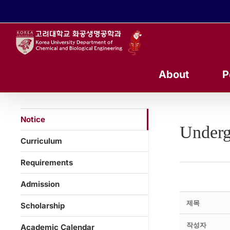
콘
텐
츠
로
건
너
About
P
뛰
기
Notice
Underg
Curriculum
Requirements
Admission
제목
Scholarship
작성자
Academic Calendar