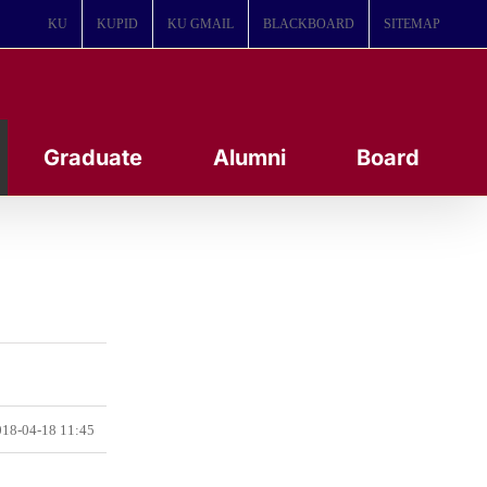
KU
KUPID
KU GMAIL
BLACKBOARD
SITEMAP
Graduate
Alumni
Board
18-04-18 11:45