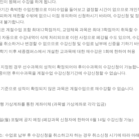
인이 원해서 수강을 하게 됩니다
.
기간 촉박한 수업진행으로 미리수업을 들어보고 결정할 시간이 없으므로 개인
가피하게 제한할 수밖에 없으니 이점 유의하여 신청하시기 바라며
,
수강신청 및 정
대 불가합니다
.
은 계절수업 포함 최대
12
학점까지
,
교양체육 과목은 최대
3
학점까지 취득할 수
 자동으로 수강내역이 삭제 처리되므로 이런 사정으로 폐강될 수도 있으며
,
수
을 취소하거나 변경할 수 없으므로 수강신청 및 수업료 납부에 신중을 기하기 
학기 이후 세종캠퍼스에서 개설한 교과목에 대한 재수강은
1
회에 한하여 허용
 지정된 경우 선수과목의 성적이 확정되어야 후이수과목의 수강신청이 가능합
중이면 후이수과목을 계절수업 수강신청기간에 수강신청할 수 없습니다
.
기준으로 성적이 확정되지 않은 과목은 계절수업으로 재수강할 수 없습니다
.
행 가상계좌를 통한 계좌이체
(
과목별 가상계좌로 각각 입금
)
일
(
월
)
포탈에 공지 예정
(
폐강과목 신청자에 한하여
6
월
14
일 수강신청 가능
)
소
:
수업료 납부 후 수강신청을 취소하고자 하는 경우 취소신청 시기에 따라 아