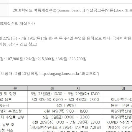
2018학년도 여름계절수업(Summer Session) 개설공고문(영문).docx
(21.8
름계절수업 개설 안내
월
22
일
(
금
) ~ 7
월
19
일
(
목
) (
월
·
화
·
수
·
목 주
4
일 수업을 원칙으로 하나
,
국제어학원 
 가능
,
강의시간표 참고
)
점
: 107,900
원
/ 2
학점
: 215,800
원
/ 3
학점
: 323,700
원
정보공개
: 5
월
15
일 예정
http://sugang.korea.ac.kr
‘
과목조회
’)