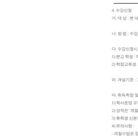
4.
수강신청
가
.
대 상
:
본 
나
.
방 법
:
수강
다
.
수강신청시
1)
본교 학생
:
2)
학점교류생
라
.
개설기준
:
마
.
취득학점 
1)
학사운영 규
2)
성적은
‘
계
3)
휴학생 신분
4)
유의사항
:
-
계절수업은 정