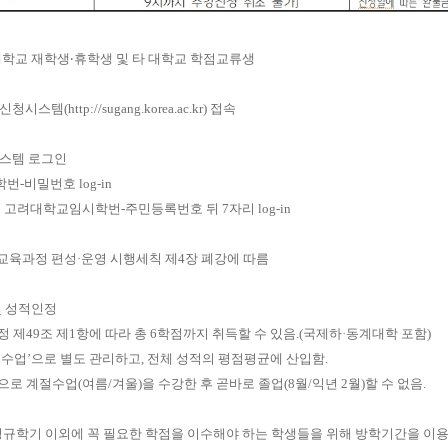
대학교 재학생
‧
휴학생 및 타 대학교 학점교류생
신청시스템
(
http://sugang.korea.ac.kr)
접속
스템 로그인
학번
-
비밀번호
log-in
:
고려대학교임시학번
-
주민등록번호 뒤
7
자리
log-in
교육과정 편성
·
운영 시행세칙 제
4
장 폐강에 따름
및 성적인정
정 제
49
조 제
1
항에 따라 총
6
학점까지 취득할 수 있음
.(
국제하
·
동계대학 포함
)
절수업
’
으로 별도 관리하고
,
전체 성적의 평점평균에 산입함
.
으로 계절수업
(
여름
/
겨울
)
을 수강한 후 곧바로 졸업
(8
월
/
익년
2
월
)
할 수 없음
.
규학기 이외에 꼭 필요한 학점을 이수해야 하는 학생들을 위해 방학기간을 이용