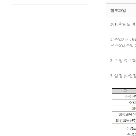
첨부파일
2018
학년도 여
1.
수업기간
: 6
은 주
5
일 수업
2.
수 업 료
: 1
학
3.
일 정
(
수업