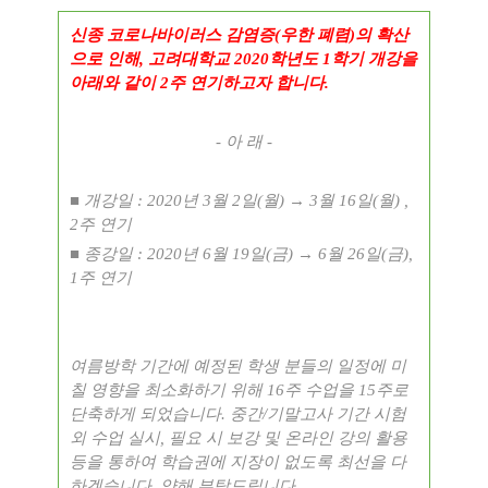
신종 코로나바이러스 감염증
(
우한 폐렴
)
의 확산
으로 인해
,
고려대학교
2020
학년도
1
학기 개강을
아래와 같이
2
주 연기하고자 합니다
.
-
아 래
-
■
개강일
: 2020
년
3
월
2
일
(
월
)
→
3
월
16
일
(
월
) ,
2
주 연기
■
종강일
: 2020
년
6
월
19
일
(
금
)
→
6
월
26
일
(
금
),
1
주 연기
여름방학 기간에 예정된 학생 분들의 일정에 미
칠 영향을 최소화하기 위해
16
주 수업을
15
주로
단축하게 되었습니다
.
중간
/
기말고사 기간 시험
외 수업 실시
,
필요 시 보강 및 온라인 강의 활용
등을 통하여 학습권에 지장이 없도록 최선을 다
하겠습니다
.
양해 부탁드립니다
.