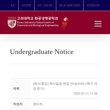
콘
KU
KUPID
KU GMAIL
BLACKBOARD
SITEMAP
텐
츠
로
건
너
뛰
기
Undergraduate Notice
[학사/중요] 학사일정 변경 안내(2020-1학기 개
제목
강 연기)
2020-02-11 11:38
작성자
관리자