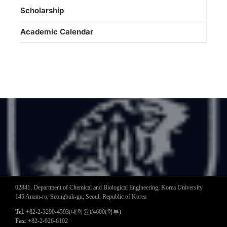
Scholarship
Academic Calendar
02841, Department of Chemical and Biological Engineering, Korea University
145 Anam-ro, Seongbuk-gu, Seoul, Republic of Korea
Tel
: +82-2-3290-4593(대학원)/4600(학부)
Fax
: +82-2-926-6102