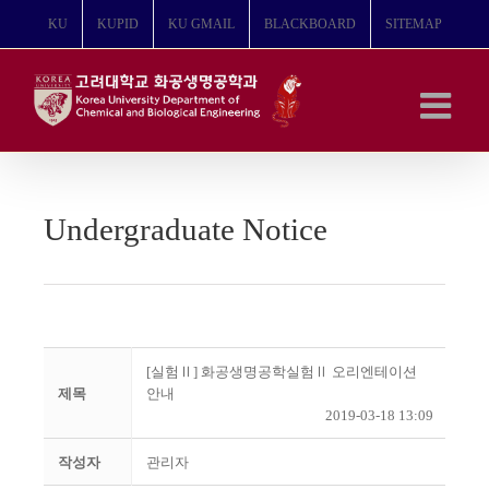
콘
KU
KUPID
KU GMAIL
BLACKBOARD
SITEMAP
텐
츠
로
건
너
뛰
기
Undergraduate Notice
[실험Ⅱ] 화공생명공학실험Ⅱ 오리엔테이션
제목
안내
2019-03-18 13:09
작성자
관리자