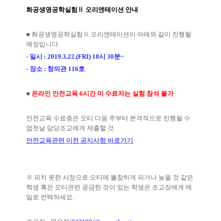
화공생명공학실험
Ⅱ
오리엔테이션 안내
■
화공생명공학실험
Ⅱ
오리엔테이션이 아래와 같이 진행될
예정입니다
.
-
일시
: 2019.3.22.(FRI) 18
시
30
분
~
-
장소
:
창의관
116
호
■
온라인 안전교육
6
시간 미 수료자는 실험 참석 불가
안전교육 수료증은 오티 다음 주부터 본격적으로 진행될 수
업첫날 담당조교에게 제출할 것
.
안전교육관련 이전 공지사항 바로가기
※
피치 못한 사정으로 오티에 불참하게 되거나 늦을 것 같은
학생 혹은 오티관련 궁금한 것이 있는 학생은 조교장에게 메
일로 컨택하세요
.