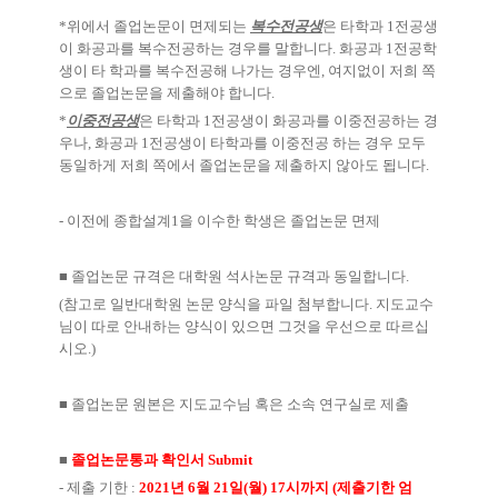
*
위에서 졸업논문이 면제되는
복수전공생
은 타학과
1
전공생
이 화공과를 복수전공하는 경우를 말합니다
.
화공과
1
전공학
생이 타 학과를 복수전공해 나가는 경우엔
,
여지없이 저희 쪽
으로 졸업논문을 제출해야 합니다
.
*
이중전공생
은 타학과
1
전공생이 화공과를 이중전공하는 경
우나
,
화공과
1
전공생이 타학과를 이중전공 하는 경우 모두
동일하게 저희 쪽에서 졸업논문을 제출하지 않아도 됩니다
.
- 이전에
종합설계
1을 이수한 학생은
졸업논문 면제
■
졸업논문 규격은 대학원 석사논문 규격과 동일합니다
.
(
참고로 일반대학원 논문 양식을 파일 첨부합니다
.
지도교수
님이 따로 안내하는 양식이 있으면 그것을 우선으로 따르십
시오
.)
■
졸업논문 원본은 지도교수님 혹은 소속 연구실로 제출
■
졸업논문통과 확인서
Submit
-
제출 기한
:
2021
년
6
월
21
일
(
월
) 17
시까지
(
제출기한 엄