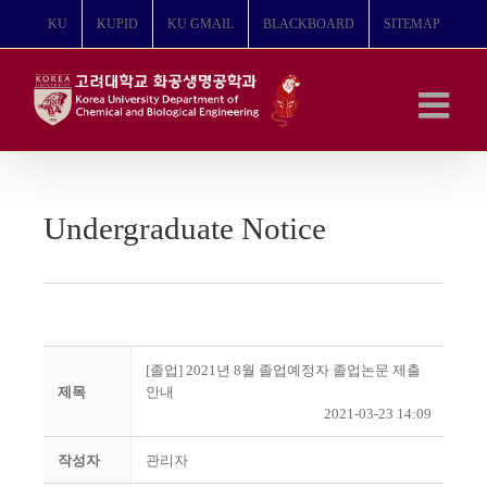
콘
KU
KUPID
KU GMAIL
BLACKBOARD
SITEMAP
텐
츠
로
건
너
뛰
기
Undergraduate Notice
[졸업] 2021년 8월 졸업예정자 졸업논문 제출
제목
안내
2021-03-23 14:09
작성자
관리자