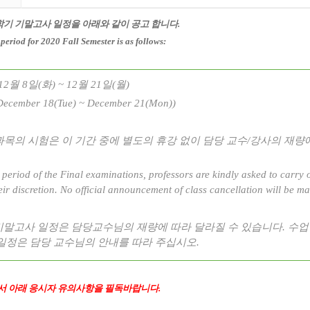
학기 기말고사 일정을 아래와 같이 공고 합니다
.
period for 2020 Fall Semester is as follows:
 12
월
8
일
(
화
) ~ 12
월
21
일
(
월
)
ecember 18(Tue) ~ December 21(Mon))
과목의 시험은 이 기간 중에 별도의 휴강 없이 담당 교수
/
강사의 재량에
 period of the Final examinations, professors are kindly asked to carry 
eir discretion. No official announcement of class cancellation will be ma
기말고사 일정은 담당교수님의 재량에 따라 달라질 수 있습니다
.
수업
일정은 담당 교수님의 안내를 따라 주십시오
.
서 아래 응시자 유의사항을 필독바랍니다
.