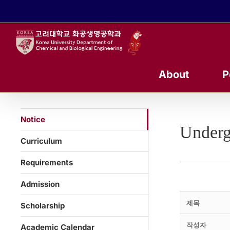
콘
텐
츠
로
건
너
About
P
뛰
기
Notice
Underg
Curriculum
Requirements
Admission
제목
Scholarship
작성자
Academic Calendar