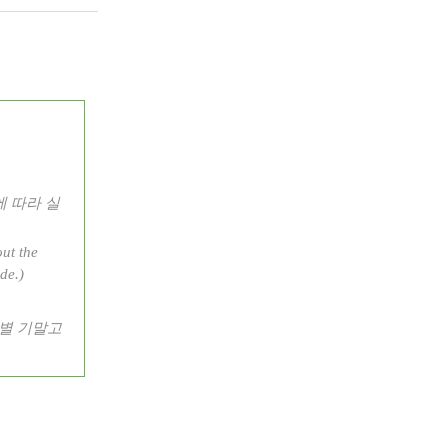
 따라 실
out the
de.)
별 기말고