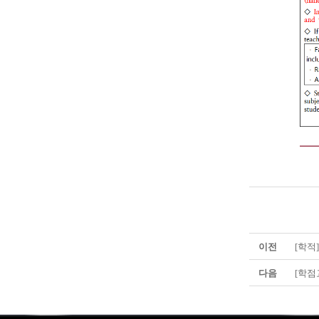
이전
[학적
다음
[학점