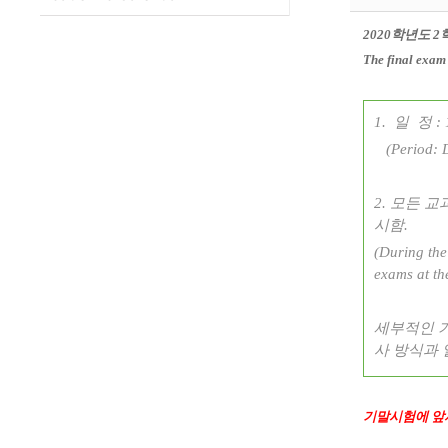
2020
학년도
2
The final exam 
1.
일
정
:
(Period: D
2.
모든 교
시함
.
(During the
exams at th
세부적인 
사 방식과 
기말시험에 앞