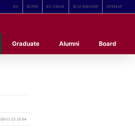
KU
KUPID
KU GMAIL
BLACKBOARD
SITEMAP
Graduate
Alumni
Board
20-11-25 10:04