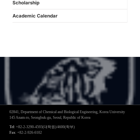
Scholarship
Academic Calendar
02841, Department of Chemical and Biological Engineering, Korea University
145 Anam-ro, Seongbuk-gu, Seoul, Republic of Korea
Tel
: +82-2-3290-4593(대학원)/4600(학부)
Fax
: +82-2-926-6102