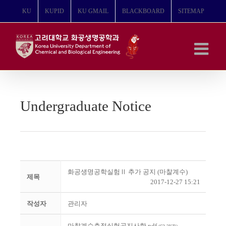
콘
KU
KUPID
KU GMAIL
BLACKBOARD
SITEMAP
텐
츠
로
건
너
뛰
기
Undergraduate Notice
화공생명공학실험Ⅱ 추가 공지 (마찰계수)
제목
2017-12-27 15:21
작성자
관리자
마찰계수측정실험공지사항.pdf