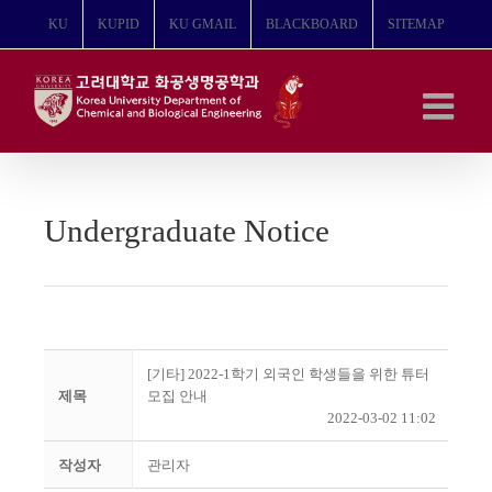
콘
KU
KUPID
KU GMAIL
BLACKBOARD
SITEMAP
텐
츠
로
건
너
뛰
기
Undergraduate Notice
[기타] 2022-1학기 외국인 학생들을 위한 튜터
제목
모집 안내
2022-03-02 11:02
작성자
관리자