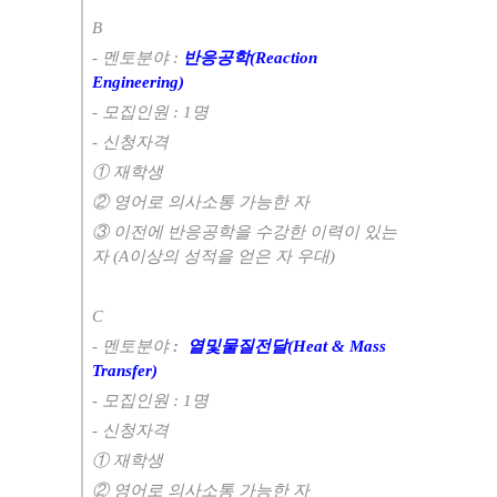
B
-
멘토분야
:
반응공학(Reaction
Engineering)
-
모집인원
: 1
명
-
신청자격
①
재학생
②
영어로 의사소통 가능한 자
③
이전에 반응공학을 수강한 이력이 있는
자
(A
이상의 성적을 얻은 자 우대
)
C
-
멘토분야
:
열및물질전달
(Heat & Mass
Transfer)
-
모집인원
: 1
명
-
신청자격
①
재학생
②
영어로 의사소통 가능한 자