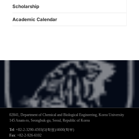
Scholarship
Academic Calendar
02841, Department of Chemical and Biological Engineering, Korea University
145 Anam-ro, Seongbuk-gu, Seoul, Republic of Korea
Tel
: +82-2-3290-4593(대학원)/4600(학부)
Fax
: +82-2-926-6102