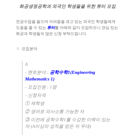
화공생명공학과 외국인 학생들을 위한 튜터 모집
전공수업을 들으며 어려움을 겪고 있는 외국인 학생들에게
도움을 줄 수 있는
튜터
를 아래와 같이 모집하오니 관심 있는
화공과 학생들의 많은 신청 부탁드립니다
.
Ⅰ
.
모집분야
A
-
멘토분야
:
공학수학1
(Engineering
Mathematics 1)
-
모집인원
: 1
명
-
신청자격
①
재학생
②
영어로 의사소통 가능한 자
③
이전에 공학수학1
를 수강한 이력이 있는
자
(A
이상의 성적을 얻은 자 우대
)