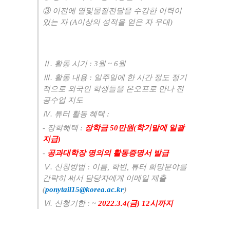
③
이전에 열및물질전달을 수강한 이력이
있는 자
(A
이상의 성적을 얻은 자 우대
)
Ⅱ
.
활동 시기
: 3
월
~ 6
월
Ⅲ
.
활동 내용
:
일주일에 한 시간 정도 정기
적으로 외국인 학생들을 온오프로 만나 전
공수업 지도
Ⅳ
.
튜터 활동 혜택
:
-
장학혜택
:
장학금
50
만원
(
학기말에 일괄
지급
)
-
공과대학장 명의의
활동증명서 발급
Ⅴ
.
신청방법
:
이름
,
학번
,
튜터 희망분야를
간략히 써서 담당자에게 이메일 제출
(
ponytail15@korea.ac.kr
)
Ⅵ
.
신청기한
: ~
2022.3.4(금
) 12
시까지