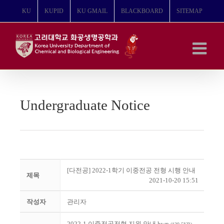
콘
KU
KUPID
KU GMAIL
BLACKBOARD
SITEMAP
텐
츠
로
건
너
뛰
기
Undergraduate Notice
[다전공] 2022-1학기 이중전공 전형 시행 안내
제목
2021-10-20 15:51
작성자
관리자
2022-1 이중전공전형 지원 안내.hwp