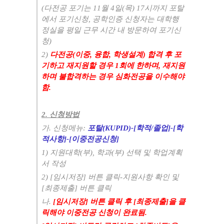
(
다전공 포기는
11
월
4
일
(
목
) 17
시까지 포탈
에서 포기신청
,
공학인증 신청자는 대학행
정실을 평일 근무 시간 내 방문하여 포기신
청
)
2)
다전공
(
이중
,
융합
,
학생설계
)
합격 후 포
기하고 재지원할 경우
1
회에 한하며
,
재지원
하며 불합격하는 경우 심화전공을 이수해야
함
.
2.
신청방법
가
.
신청메뉴
:
포탈
(KUPID)-[
학적
/
졸업
]-[
학
적사항
]-[
이중전공신청
]
1)
지원대학
(
부
),
학과
(
부
)
선택 및 학업계획
서 작성
2) [
임시저장
]
버튼 클릭
-
지원사항 확인 및
[
최종제출
]
버튼 클릭
나
.
[
임시저장
]
버튼 클릭 후
[
최종제출
]
을 클
릭해야 이중전공 신청이 완료됨
.