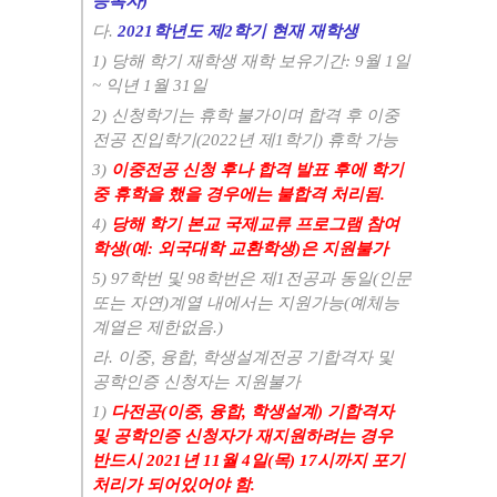
등록자
)
다
.
2021
학년도 제
2
학기 현재 재학생
1)
당해 학기 재학생 재학 보유기간
: 9
월
1
일
~
익년
1
월
31
일
2)
신청학기는 휴학 불가이며 합격 후 이중
전공 진입학기
(2022
년 제
1
학기
)
휴학 가능
3)
이중전공 신청 후나 합격 발표 후에 학기
중 휴학을 했을 경우에는 불합격 처리됨
.
4)
당해 학기 본교 국제교류 프로그램 참여
학생
(
예
:
외국대학 교환학생
)
은 지원불가
5) 97
학번 및
98
학번은 제
1
전공과 동일
(
인문
또는 자연
)
계열 내에서는 지원가능
(
예체능
계열은 제한없음
.)
라
.
이중
,
융합
,
학생설계전공 기합격자 및
공학인증 신청자는 지원불가
1)
다전공
(
이중
,
융합
,
학생설계
)
기합격자
및 공학인증 신청자가 재지원하려는 경우
반드시
2021
년
11
월
4
일
(
목
) 17
시까지 포기
처리가 되어있어야 함
.