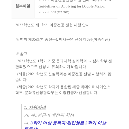
(139.5KB)
첨부파일
Guidelines on Applying for Double Major,
2022-1.pdf
(312.6KB)
2022
학년도 제
1
학기 이중전공 전형 시행 안내
※
학칙 제
35
조
(
이중전공
),
학사운영 규정 제
6
장
(
이중전공
)
※
참고
- 2021
학년도
1
학기 기준 문과대학 심리학과
→
심리학부 전
환되었으므로 신청 시 유의하시기 바랍니다
.
- (
서울
) 2021
학년도 신설학과는 이중전공 선발 시행하지 않
습니다
.
- (
세종
) 2021
학년도 학과가 통합된 세종 빅데이터사이언스
학부
,
문화유산융합학부는 이중전공자 선발합니다
.
1.
지원자격
가
.
제
1
전공이 배정된 학생
나
.
3
학기 이상 등록자
(
편입생은
2
학기 이상