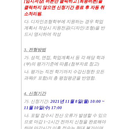
[
임시저장
]
버튼만 클릭하고
[
최종버튼
]
을
클릭하지 않으면 신청기간 종료 후 자동 취
소처리됨
.
다
.
디자인조형학부에 지원하는 경우 학업
계획서 작성시 지원전공
(
디자인
/
조형
)
을 반
드시 명시하여 작성
3.
전형방법
가
.
성적
,
면접
,
학업계획서 등 각 해당 학과
(
부
)
의 평가기준에 따름
.(
첨부자료 참고
)
나
.
평가는 직전 학기까지 수강신청한 모든
과목
(F
포함
)
의 총 평점평균을 반영함
.
4.
신청기간
가
.
신청기간
:
2021
년
11
월
8
일
(
월
) 10:00 ~
11
월
10
일
(
수
) 17:00
나
.
포탈 접수시 전산 오류가 발생할 수 있으
므로 마감
1~2
시간 전까지 신청을 완료해야
하며 마감시간 이후 접수는 절대 불가이며