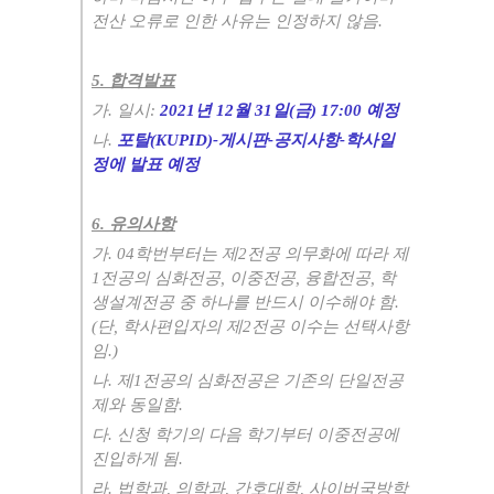
전산 오류로 인한 사유는 인정하지 않음
.
5.
합격발표
가
.
일시
:
2021
년
12
월
31
일
(
금
) 17:00
예정
나
.
포탈
(KUPID)-
게시판
-
공지사항
-
학사일
정에 발표 예정
6.
유의사항
가
. 04
학번부터는 제
2
전공 의무화에 따라 제
1
전공의 심화전공
,
이중전공
,
융합전공
,
학
생설계전공 중 하나를 반드시 이수해야 함
.
(
단
,
학사편입자의 제
2
전공 이수는 선택사항
임
.)
나
.
제
1
전공의 심화전공은 기존의 단일전공
제와 동일함
.
다
.
신청 학기의 다음 학기부터 이중전공에
진입하게 됨
.
라
.
법학과
,
의학과
,
간호대학
,
사이버국방학