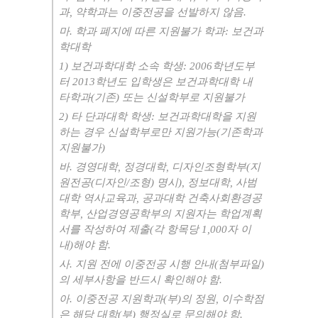
과
,
약학과는 이중전공을 선발하지 않음
.
마
.
학과 폐지에 따른 지원불가 학과
:
보건과
학대학
1)
보건과학대학 소속 학생
: 2006
학년도부
터
2013
학년도 입학생은 보건과학대학 내
타학과
(
기존
)
또는 신설학부로 지원불가
2)
타 단과대학 학생
:
보건과학대학을 지원
하는 경우 신설학부로만 지원가능
(
기존학과
지원불가
)
바
.
경영대학
,
정경대학
,
디자인조형학부
(
지
원전공
(
디자인
/
조형
)
명시
),
정보대학
,
사범
대학 역사교육과
,
공과대학 건축사회환경공
학부
,
산업경영공학부의 지원자는 학업계획
서를 작성하여 제출
(
각 항목당
1,000
자 이
내
)
해야 함
.
사
.
지원 전에 이중전공 시행 안내
(
첨부파일
)
의 세부사항을 반드시 확인해야 함
.
아
.
이중전공 지원학과
(
부
)
의 정원
,
이수학점
은 해당 대학
(
부
)
행정실로 문의해야 함
.