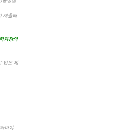
부
)
행정실
여 제출해
 학과장의
.
수업은 제
수하여야