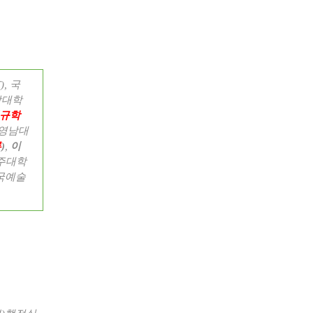
T),
국
강대학
규학
영남대
류
)
,
이
주대학
국예술