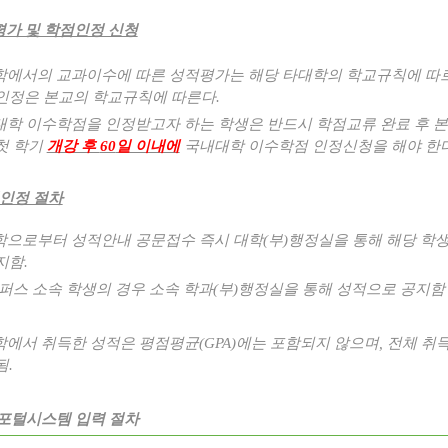
가 및 학점인정 신청
학에서의 교과이수에 따른 성적평가는 해당 타대학의 학교규칙에 따
인정은 본교의 학교규칙에 따른다
.
학 이수학점을 인정받고자 하는 학생은 반드시 학점교류 완료 후 본
첫 학기
개강 후
60
일 이내에
국내대학 이수학점 인정신청을 해야 한
인정 절차
학으로부터 성적안내 공문접수 즉시 대학
(
부
)
행정실을 통해 해당 학
지함
.
퍼스 소속 학생의 경우 소속 학과
(
부
)
행정실을 통해 성적으로 공지함
학에서 취득한 성적은 평점평균
(GPA)
에는 포함되지 않으며
,
전체 취
됨
.
 포털시스템 입력 절차