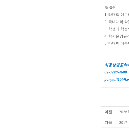
※ 붙임
1. 타대학 이
2. 국내대학 
3. 학생과 학
4. 학사운영규
5. 타대학 이
화공생명공학과 
02-3290-4600
ponytail15@kor
이전
202
다음
201