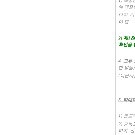
1)
학생
에 제출
다만
,
타
야 함
.
2)
제
1
전
확인을 
4.
교류 
한 없음
)
(
육군사
5.
타대학
1)
본교학
2)
공통
하며
,
전