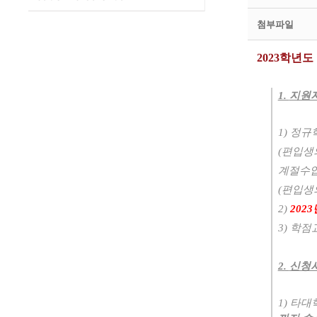
첨부파일
2023학년
1.
지원
1)
정규
(
편입생
계절수
(
편입생
2)
2023
3)
학점
2.
신청시
1)
타대