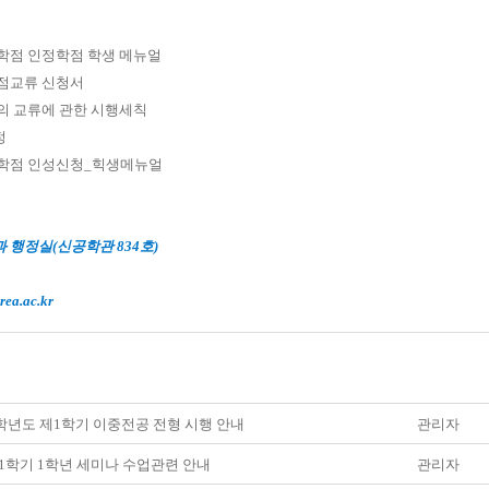
수학점 인정학점 학생 메뉴얼
학점교류 신청서
점의 교류에 관한 시행세칙
정
수학점 인성신청_힉생메뉴얼
행정실(신공학관 834호)
ea.ac.kr
6학년도 제1학기 이중전공 전형 시행 안내
관리자
7-1학기 1학년 세미나 수업관련 안내
관리자