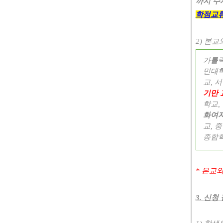
까지 수
학점교류
2)
본교와
가톨
민대
교
,
서
기만 
학교
,
화여
교
,
중
종합
*
본교와
3.
신청 