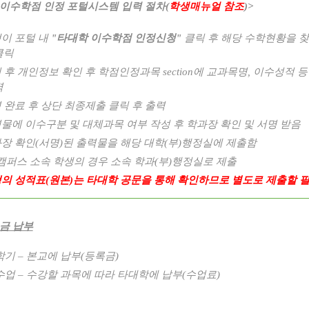
 이수학점 인정 포털시스템 입력 절차
(
학생매뉴얼 참조
)>
이 포털 내
"
타대학 이수학점 인정신청
"
클릭 후 해당 수학현황을 
클릭
 후 개인정보 확인 후 학점인정과목
section
에 교과목명
,
이수성적 등
력
 완료 후 상단 최종제출 클릭 후 출력
물에 이수구분 및 대체과목 여부 작성 후 학과장 확인 및 서명 받음
장 확인
(
서명
)
된 출력물을 해당 대학
(
부
)
행정실에 제출함
캠퍼스 소속 학생의 경우 소속 학과
(
부
)
행정실로 제출
의 성적표
(
원본
)
는 타대학 공문을 통해 확인하므로 별도로 제출할 
금 납부
학기
–
본교에 납부
(
등록금
)
수업
–
수강할 과목에 따라 타대학에 납부
(
수업료)