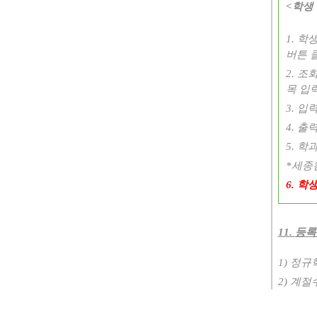
<
학생
1.
학생
버튼 
2.
조회
목 입
3.
입력
4.
출력
5.
학과
*
세종
6.
학생
11.
등록
1)
정규
2)
계절