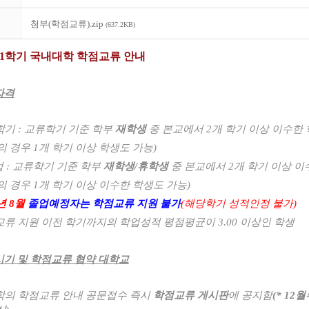
첨부(학점교류).zip
(637.2KB)
도 1학기 국내대학 학점교류 안내
자격
학기
:
교류학기 기준 학부
재학생
중 본교에서
2
개 학기 이상 이수한
의 경우
1
개 학기 이상 학생도 가능
)
업
:
교류학기 기준 학부
재학생
/
휴학생
중 본교에서
2
개 학기 이상 이
의 경우
1
개 학기 이상 이수한 학생도 가능
)
년 8
월
졸업예정자는 학점교류 지원 불가
(
해당학기 성적인정 불가
)
교류 지원 이전 학기까지의 학업성적 평점평균이
3.00
이상인 학생
기 및 학점교류 협약 대학교
학의 학점교류 안내 공문접수 즉시
학점교류 게시판
에 공지함
(* 12
월