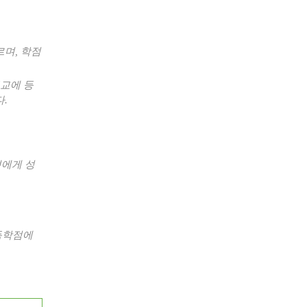
르며
,
학점
교에 등
다
.
생에게 성
득학점에