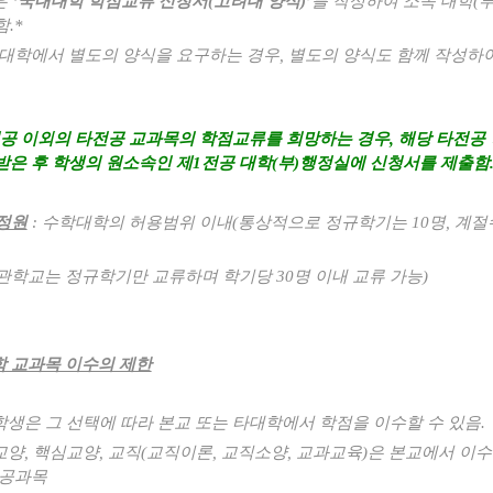
은
‘
국내대학 학점교류 신청서
(
고려대 양식
)’
를 작성하여 소속 대학
(
함
.*
대학에서 별도의 양식을 요구하는 경우
,
별도의 양식도 함께 작성하
공 이외의 타전공 교과목의 학점교류를 희망하는 경우
,
해당 타전공
받은 후 학생의 원소속인 제
1
전공 대학
(
부
)
행정실에 신청서를 제출함
정원
:
수학대학의 허용범위 이내
(
통상적으로 정규학기는
10
명
,
계절
관학교는 정규학기만 교류하며 학기당
30
명 이내 교류 가능
)
 교과목 이수의 제한
생은 그 선택에 따라 본교 또는 타대학에서 학점을 이수할 수 있음
.
교양
,
핵심교양
,
교직
(
교직이론
,
교직소양
,
교과교육
)
은 본교에서 이
공과목