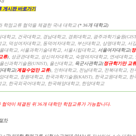
시
)
 게시판 바로가기
 학점교류 협약을 체결한 국내 대학교
(* 36
개 대학교
)
릭대학교
,
건국대학교
,
경남대학교
,
경희대학교
,
광주과학기술원
(GIS
학교
,
덕성여자대학교
,
동덕여자대학교
,
부산대학교
,
상명대학교
,
서
울대학교
,
서울과학기술대학교
,
서울시립대학교
,
서울여자대학교
(
정
교류
)
,
성균관대학교
,
성신여자대학교
,
숙명여자대학교
,
연세대학교
,
울산과학기술원
(UNIST),
울산대학교
,
육군사관학교
(
정규학기만 교
자대학교
(
계절수업만 교류
)
,
인하대학교
,
전남대학교
,
전북대학교
,
전
앙대학교
,
창원대학교
,
한국과학기술원
(KAIST),
한국교원대학교
,
한
학교
,
한국외국어대학교
,
한국해양대학교
,
한양대학교
 협약이 체결된 위
36
개 대학만 학점교류가 가능합니다
.
절차