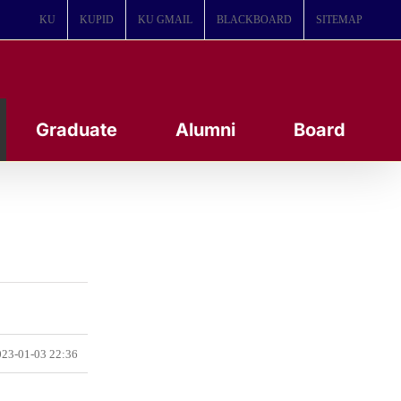
KU
KUPID
KU GMAIL
BLACKBOARD
SITEMAP
Graduate
Alumni
Board
23-01-03 22:36