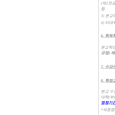
(
제
2
전
함
.
3)
본교에
4)
타대학
6.
취득
본교학생
규정
]
제
7.
수강신
8.
학점
본교 수
대학
(
부
)
정정기간
*
세종캠