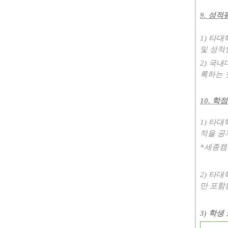
9.
성적평
1)
타대
및 성적
2)
국내대
록하는 
10.
학점
1)
타대
적을 공
*
세종캠
2)
타대
만 포함
3)
학생