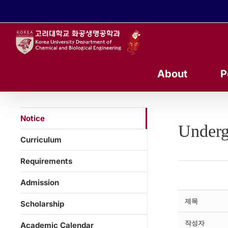
콘
텐
츠
로
건
너
About
P
뛰
기
Notice
Underg
Curriculum
Requirements
Admission
제목
Scholarship
작성자
Academic Calendar