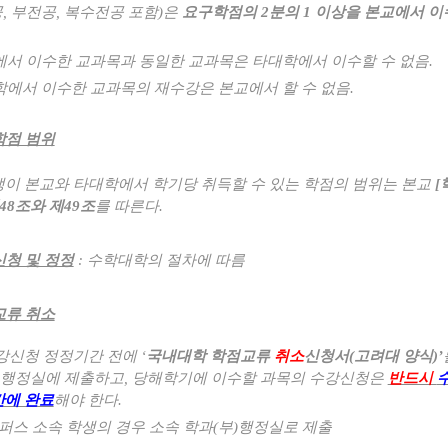
공
,
부전공
,
복수전공 포함
)
은
요구학점의
2
분의
1
이상을 본교에서 이
서 이수한 교과목과 동일한 교과목은 타대학에서 이수할 수 없음
.
에서 이수한 교과목의 재수강은 본교에서 할 수 없음
.
학점 범위
이 본교와 타대학에서 학기당 취득할 수 있는 학점의 범위는 본교
[
48
조와 제
49
조
를 따른다
.
청 및 정정
:
수학대학의 절차에 따름
교류 취소
강신청 정정기간 전에
‘
국내대학 학점교류
취소
신청서
(
고려대 양식
)’
행정실에 제출하고
,
당해학기에 이수할 과목의 수강신청은
반드시
에 완료
해야 한다
.
퍼스 소속 학생의 경우 소속 학과
(
부
)
행정실로 제출