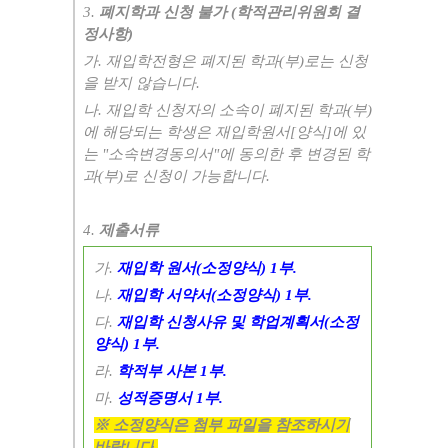
3.
폐지학과 신청 불가
(
학적관리위원회 결
정사항
)
가
.
재입학전형은 폐지된 학과
(
부
)
로는 신청
을 받지 않습니다
.
나
.
재입학 신청자의 소속이 폐지된 학과
(
부
)
에 해당되는 학생은 재입학원서
[
양식
]
에 있
는
"
소속변경동의서
"
에 동의한 후 변경된 학
과
(
부
)
로 신청이 가능합니다
.
4.
제출서류
가
.
재입학 원서
(
소정양식
) 1
부
.
나
.
재입학 서약서
(
소정양식
) 1
부
.
다
.
재입학 신청사유 및 학업계획서
(
소정
양식
) 1
부
.
라
.
학적부 사본
1
부
.
마
.
성적증명서
1
부
.
※
소정양식은 첨부 파일을 참조하시기
바랍니다
.