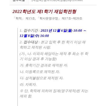
(239.8KB)
2022
학년도 제
1
학기 재입학전형
「
학칙
」
제
15
조
,
「
학사운영규정
」
제
17
조
~
제
20
조
1.
접수기간
:
2021
년
12
월
6
일
(
월
) 10:00
∼
12
월
8
일
(
수
) 16:00
2.
접수대상
:
본교 입학 후 한 학기 이상 재
학하고 제적된 사람
.
(
가
.,
나
.
이외의 해당자는 제적 후 최소 두 학
기 이상 경과 후 가능함
)
가
.
휴학기간 경과로 제적된 자
.
나
.
미등록으로 제적된 자
.
다
.
성적불량으로 제적된 자
.
라
.
자퇴자
.
※
단
,
학칙에 의하여 징계
(
영구제적
)
된 자는
제외 함
.