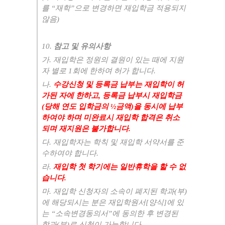
를
“
재학
”
으로 변경하면 재입학금 적용되지
않음
)
10.
참고 및 유의사항
가
.
재입학은 정원의 결원이 있는 때에 지원
자 별로
1
회에 한하여 허가 합니다
.
나
.
수강신청 및 등록금 납부는 재입학이 허
가된 자에 한하고
,
등록금 납부시 재입학금
(
당해 연도 입학금의
½
금액
)
을 동시에 납부
하여야 하며 미완료시 재입학 합격은 취소
되며 재지원은 불가합니다
.
다
.
재입학자는 학칙 및 재입학 서약서를 준
수하여야 합니다
.
라
.
재입학 첫 학기에는 일반휴학을 할 수 없
습니다
.
마
.
재입학 신청자의 소속이 폐지된 학과
(
부
)
에 해당되시는 분은 재입학원서
[
양식
]
에 있
는
“
소속변경동의서
”
에 동의한 후 변경된
학과
(
부
)
로 신청이 가능합니다
.