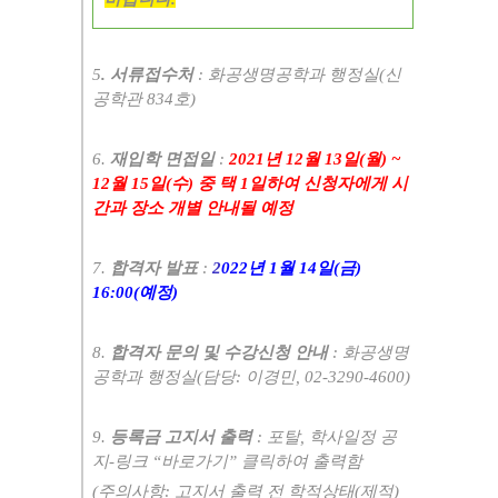
5
.
서류접수처
:
화공생명공학과 행정실
(
신
공학관
834
호
)
6.
재입학 면접일
:
2021
년
12
월
13
일
(
월
) ~
12
월
15
일
(
수
)
중 택
1
일하여 신청자에게 시
간과 장소 개별 안내될 예정
7.
합격자 발표
:
2
022
년
1
월
14
일
(
금
)
16:00(
예정
)
8.
합격자 문의 및 수강신청 안내
:
화공생명
공학과 행정실
(
담당
:
이경민
, 02-3290-4600)
9.
등록금 고지서 출력
:
포탈
,
학사일정 공
지
-
링크
“
바로가기
”
클릭하여 출력함
(
주의사항
:
고지서 출력 전 학적상태
(
제적
)