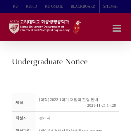
콘
KU
KUPID
KU GMAIL
BLACKBOARD
SITEMAP
텐
츠
로
건
너
뛰
기
Undergraduate Notice
[학적] 2022-1학기 재입학 전형 안내
제목
2021-11-21 14:28
작성자
관리자
첨부파일
[재입학] 첨부서류(학생용).zip