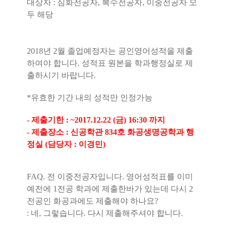
대상자
:
심화전공자
,
복수전공자
,
이중전공자 모
두 해당
2018
년
2
월 졸업예정자는 공인영어성적을 제출
하여야 합니다
.
성적표 원본을 학과행정실로 제
출하시기 바랍니다
.
*
유효한 기간 내의 성적만 인정가능
-
제출기한
: ~2017.12.22 (
금
) 16:30
까지
-
제출장소
:
신공학관
834
호 화공생명공학과 행
정실
(
담당자
:
이경민
)
FAQ.
전 이중전공자입니다
.
영어성적표를 이미
예전에
1
전공 학과에 제출한바가 있는데 다시
2
전공인 화공과에도 제출해야 하나요
?
:
네
,
그렇습니다
.
다시 제출해주셔야 합니다
.