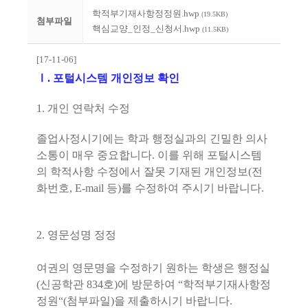
학적부기재사항정정원.hwp
(19.5KB)
첨부파일
핵심교양_인정_신청서.hwp
(11.5KB)
[17-11-06]
Ⅰ
.
포털시스템 개인정보 확인
1.
개인 연락처 수정
졸업사정시기에는 학과 행정실과의 긴밀한 의사
소통이 매우 중요합니다
.
이를 위해 포털시스템
의 학적사항 수정에서 잘못 기재된 개인정보
(
전
화번호
, E-mail
등
)
를 수정하여 주시기 바랍니다
.
2.
영문성명 정정
여권의 영문명을 수정하기 원하는 학생은 행정실
(
신공학관
834
호
)
에 방문하여
“
학적부기재사항정
정원
“(
첨부파일
)
을 제출하시기 바랍니다
.