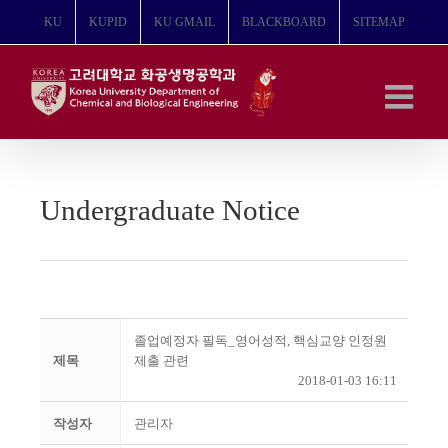
콘
KU
KUPID
KU GMAIL
BLACKBOARD
SITEMAP
텐
츠
로
건
너
뛰
기
Undergraduate Notice
졸업예정자 필독_영어성적, 핵심교양 인정원
제목
제출 관련
2018-01-03 16:11
작성자
관리자