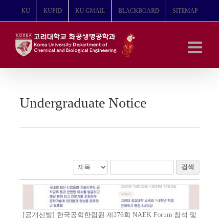
콘
KU
KUPID
KU GMAIL
BLACKBOARD
SITEMAP
텐
츠
로
건
너
뛰
기
Undergraduate Notice
검색
[공개선발] 한국공학한림원 제276회 NAEK Forum 참석 및