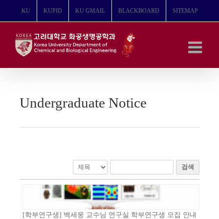
콘
KU
KUPID
KU GMAIL
BLACKBOARD
SITEMAP
텐
츠
로
건
너
뛰
기
Undergraduate Notice
검색
[학부연구생] 백세웅 교수님 연구실 학부연구생 모집 안내