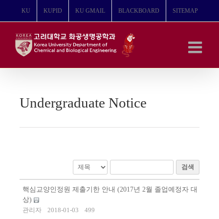
콘
KU
KUPID
KU GMAIL
BLACKBOARD
SITEMAP
텐
츠
로
건
너
뛰
기
Undergraduate Notice
검색
핵심교양인정원 제출기한 안내 (2017년 2월 졸업예정자 대
상)
관리자
2018-01-03
499