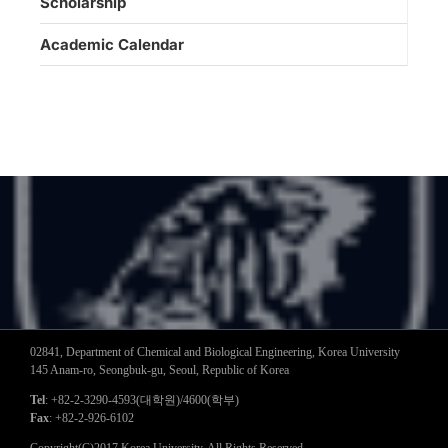
Scholarship
Academic Calendar
02841, Department of Chemical and Biological Engineering, Korea University
145 Anam-ro, Seongbuk-gu, Seoul, Republic of Korea
Tel
: +82-2-3290-4593(대학원)/4600(학부)
Fax
: +82-2-926-6102