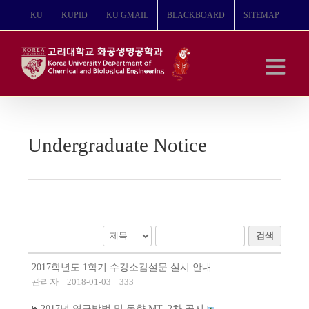
콘
KU
KUPID
KU GMAIL
BLACKBOARD
SITEMAP
텐
츠
로
건
너
뛰
기
Undergraduate Notice
검색
2017학년도 1학기 수강소감설문 실시 안내
관리자
2018-01-03
333
2017년 연구방법 및 동향 MT_2차 공지