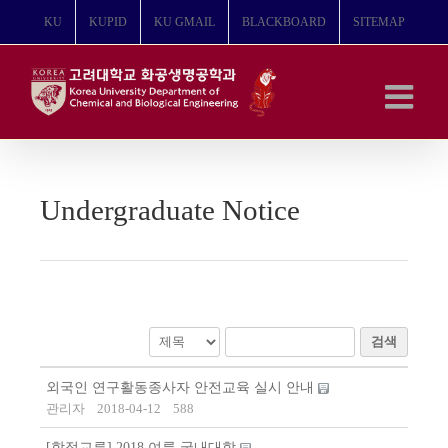
콘
KU
KUPID
KU GMAIL
BLACKBOARD
SITEMAP
텐
츠
로
건
너
뛰
기
Undergraduate Notice
검색
외국인 연구활동종사자 안전교육 실시 안내
관리자
2018-04-12
588
[학점교류] 2018 여름 국내대학