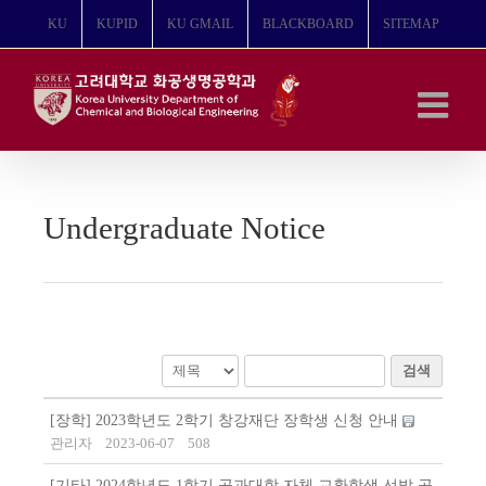
콘
KU
KUPID
KU GMAIL
BLACKBOARD
SITEMAP
텐
츠
로
건
너
뛰
기
Undergraduate Notice
검색
[장학] 2023학년도 2학기 창강재단 장학생 신청 안내
관리자
2023-06-07
508
[기타] 2024학년도 1학기 공과대학 자체 교환학생 선발 공