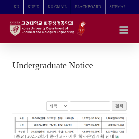
콘
KU
KUPID
KU GMAIL
BLACKBOARD
SITEMAP
텐
츠
로
건
너
뛰
기
Undergraduate Notice
검색
[중요] 2021-2학기 중간고사 이후 학사운영계획 안내