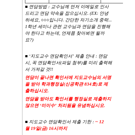
■
면담방법
:
교수님께 먼저 이메일로 인사
드리고 면담 약속을 잡으십시오
. (EX:
안녕
하세요
,
○○○
입니다
.
간단한 자기소개 중략
...
1
학년 세미나 관련 교수님과 면담을 진행해
야 한다고 하는데
,
언제쯤 찾아뵈면 될까
요
?)
■
‘
지도교수 면담확인서
’
제출 안내
:
면담
시
,
꼭 면담확인서
(
파일 첨부
)
를 미리 출력해
서 가져갈 것
!!
면담이 끝나면 확인서에 지도교수님의 서명
을 받아 학과행정실
(
신공학관
834
호
)
로 제
출하십시오
.
면담을 받아도 확인서를 행정실로 제출하지
않으면
‘
미이수
’
처리됨을 유념하십시오
.
■
지도교수 면담확인서 제출 기한
:
~ 12
월
19
일
(금
) 16
시까지