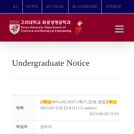
콘
KU
KUPID
KU GMAIL
BLACKBOARD
SITEMAP
텐
츠
로
건
너
뛰
기
Undergraduate Notice
[
1학년
세미나ll] 2025-2학기 [진로·창업]
1학년
제목
세미나ll 수강 안내 (11/12 update)
2025-09-29 15:03
작성자
관리자