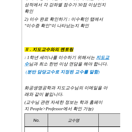
성적에서 각 강좌별 점수가 30점 이상인지
확인
2) 이수 완료 확인하기 : 이수확인 탭에서
"이수증 확인"이 나타났는지 확인
Ⅱ
.
지도교수와의 멘토링
: 1
학년 세미나를 이수하
기 위해서는
지도교
수
님과 최소 한번 이상 면담을 해야 합니다
.
(
분반 담당교수로 지정된 교수를 말함
)
화공생명공학과 지도교수님의 이메일을 아
래와 같이 붙입니다
.
(
교수님 관련 자세한 정보는 학과 홈페이
지
People>Professor
에서 확인 가능
)
No.
교수명
E-