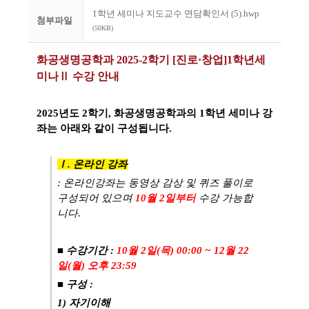
1학년 세미나 지도교수 면담확인서 (5).hwp
첨부파일
(50KB)
화공생명공학과
2025-2
학기
[진로·창업]1학년세
미나
Ⅱ
수강 안내
2025
년도 2
학기
,
화공생명공학과의
1
학년 세미나 강
좌
는 아래와 같이 구성됩니다
.
Ⅰ
.
온라인 강좌
:
온라인강좌는 동영상 감상 및 퀴즈 풀이로
구성되어 있으며
10
월 2
일
부터
수강 가능합
니다
.
■
수강
기
간
:
10
월 2일(목) 00:00 ~ 12월 22
일(월) 오후 23:59
​■
구성
:
1)
자기이해