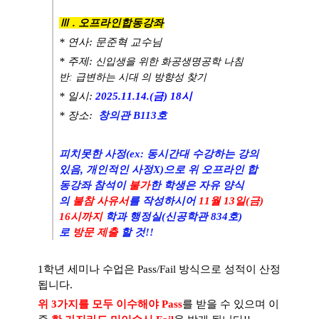
Ⅲ .
오프라인합동강좌
*
연
사: 문준혁 교수님
*
주
제:
신입생을
위한
화공생명공학
나침
반:
급변하는
시대
의
방향성
찾기
* 일시:
2025.11.14.(금) 18시
* 장소:
창의관 B113호
피치못한 사정(ex: 동시간대 수강하는 강의
있음, 개인적인 사정X)으로 위 오프라인 합
동강좌 참석이
불가
한 학생은 자유 양식
의
불참 사유서
를 작성하시어
11
월 13
일(금)
16시까지
학과 행정실(신공학관 834호)
로
방문 제출
할 것!!
1
학년 세미나 수업은
Pass/Fail
방식으로 성적이 산정
됩니다
.
위
3
가지를 모두 이수해야
Pass
를 받을 수 있으며
이