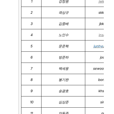
1
강정원
jwkang@k
2
곽상규
skkwak@k
3
김중배
jbkim3@k
4
노인수
insooro@
5
문준혁
junhyukmoo
6
방준하
joona@k
7
백세웅
sewoongbae
8
봉기완
bong98@k
9
송광호
khsong@k
10
심상준
simsj@k
11
안동준
ahn@ko