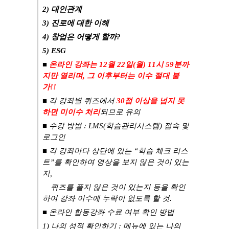
2)
대인관계
3)
진로에 대한 이해
4)
창업은 어떻게 할까
?
5) ESG
■
온라인 강좌는 12
월
22
일
(월
) 11시 59분
까
지만 열리며
,
그 이후부터는 이수 절대 불
가
!!
■ 각 강좌별
퀴즈에서
30
점 이상을 넘지 못
하면 미이수 처리
되므로 유의
■
수강
방
법
:
LMS(학습관리시스템)
접속 및
로그
인
■
각 강좌마다 상단에 있는
“
학습 체크 리스
트
”
를 확인하여 영상을 보지 않은 것이 있는
지
,
퀴즈를 풀지 않은 것이 있는지 등을 확인
하여 강좌 이수에 누락이 없도록 할 것
.
■
온라인 합동강좌 수료 여부 확인 방법
1) 나의 성적 확인하기 : 메뉴에 있는 나의