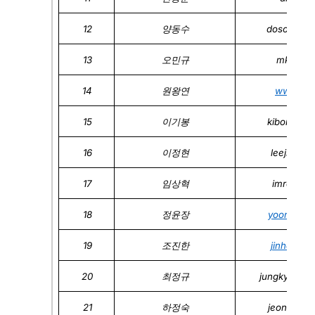
12
양동수
dosoyang@
13
오민규
mkoh@ko
14
원왕연
wwon@ko
15
이기봉
kibonglee
16
이정현
leejhyyy@
17
임상혁
imromy@k
18
정윤장
yoonjang@
19
조진한
jinhan71@
20
최정규
jungkyu_cho
21
하정숙
jeongsha@