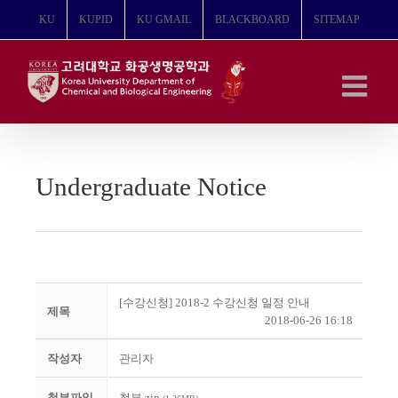
콘
KU
KUPID
KU GMAIL
BLACKBOARD
SITEMAP
텐
츠
로
건
너
뛰
기
Undergraduate Notice
[수강신청] 2018-2 수강신청 일정 안내
제목
2018-06-26 16:18
작성자
관리자
첨부파일
첨부.zip