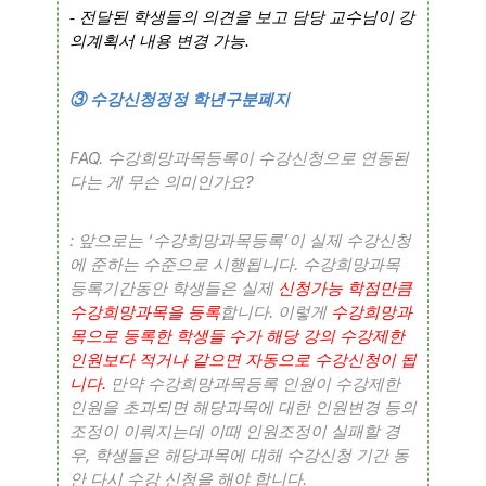
-
전달된 학생들의 의견을 보고 담당 교수님이 강
의계획서 내용 변경 가능
.
③
수강신청정정 학년구분폐지
FAQ.
수강희망과목등록이 수강신청으로 연동된
?
다는 게 무슨 의미인가요
:
‘
’
앞으로는
수강희망과목등록
이 실제 수강신청
.
에 준하는 수준으로 시행됩니다
수강희망과목
등록기간동안 학생들은 실제
신청가능 학점만큼
.
수강희망과목을 등
록
합니다
이렇게
수강희망과
목으로 등록한 학생들 수가 해당 강의 수강제한
인원보다 적거나 같으면 자동으로 수강신청이 됩
.
니다
만약 수강희망과목등록 인원이 수강제한
인원을 초과되면 해당과목에 대한 인원변경 등의
조정이 이뤄지는데 이때 인원조정이 실패할 경
,
우
학생들은 해당과목에 대해 수강신청 기간 동
.
안 다시 수강 신청을 해야 합니다