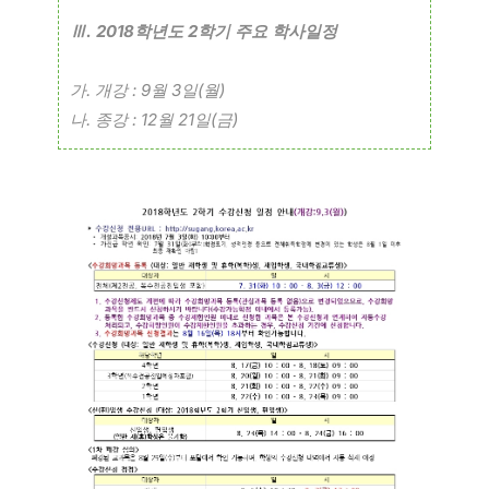
. 2018
2
Ⅲ
학년도
학기 주요 학사일정
.
: 9
3
(
)
가
개강
월
일
월
.
: 12
21
(
)
나
종강
월
일
금