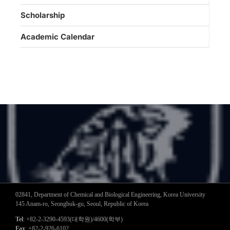
Scholarship
Academic Calendar
02841, Department of Chemical and Biological Engineering, Korea University
145 Anam-ro, Seongbuk-gu, Seoul, Republic of Korea
Tel
: +82-2-3290-4593(대학원)/4600(학부)
Fax
: +82-2-926-6102