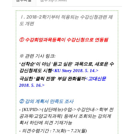
(1.36MB)
. 2018-2
Ⅰ
학기부터 적용되는 수강신청관련 제
도 개편
①
수강희망과목등록이 수강신청으로 연동됨
※ 관련 기사 링크:
‘선착순’이 아닌 '듣고 싶은' 과목으로, 새로운 수
강신청제도 시행
<KU Story 2018. 5. 14.>
극심한 ‘클릭 전쟁’ 부담 완화될까
<고대신문
2018. 5. 16.>
②
강의 계획서 만족도 조사
- [KUPID->(
상단메뉴
)
수업
->
수강안내
->
학부 전
공과목
/
교양교직과목
]
등에서 조회되는 강의계
획서 하단에 의견 기재가능
- 의견수렴기간
: 7.3(
화
) ~ 7.23(
월
)