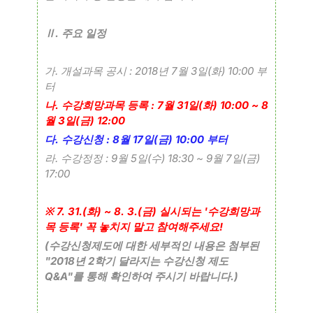
.
Ⅱ
주요 일정
.
: 2018
7
3
(
) 10:00
가
개설과목 공시
년
월
일
화
부
터
.
: 7
31
(
) 10:00 ~ 8
나
수강희망과목 등록
월
일
화
3
(
) 12:00
월
일
금
.
: 8
17
(
) 10:00
다
수강신청
월
일
금
부터
.
: 9
5
(
) 18:30 ~ 9
7
(
)
라
수강정정
월
일
수
월
일
금
17:00
7. 31.(
) ~ 8. 3.(
)
'
※
화
금
실시되는
수강희망과
'
!
목 등록
꼭 놓치지 말고 참여해주세요
(
수강신청제도에 대한 세부적인 내용은 첨부된
"2018
2
년
학기 달라지는 수강신청 제도
Q&A"
.)
를 통해 확인하여 주시기 바랍니다