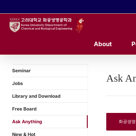
콘
텐
츠
로
건
너
About
P
뛰
기
Seminar
Ask An
Jobs
Library and Download
Free Board
Ask Anything
화공생명
New & Hot