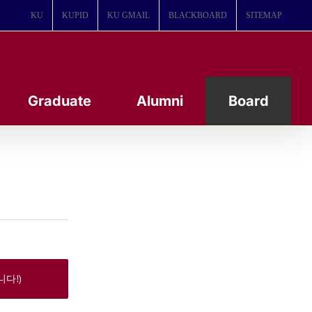
KU
KUPID
KU GMAIL
BLACKBOARD
SITEMAP
Graduate
Alumni
Board
다!)