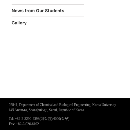
News from Our Students
Gallery
02841, Department of Chemical and Biological Engineering, Korea University
145 Anam-ro, Seongbuk-gu, Seoul, Republic of Korea
Tel
: +82-2-3290-4593(대학원)/4600(학부)
Fax
: +82-2-926-6102