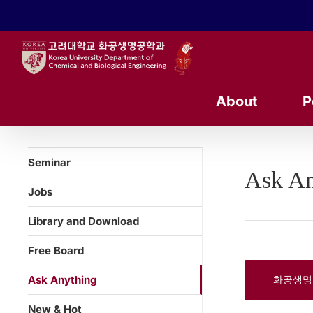
콘
텐
츠
로
건
너
About
P
뛰
기
Seminar
Ask An
Jobs
Library and Download
Free Board
Ask Anything
화공생명
New & Hot