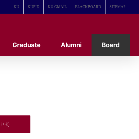
KU
KUPID
KU GMAIL
BLACKBOARD
SITEMAP
Graduate
Alumni
Board
다!)