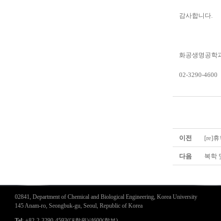
감사합니다.
화공생명공학과
02-3290-4600
이전
[re
다음
복학 
02841, Department of Chemical and Biological Engineering, Korea University
145 Anam-ro, Seongbuk-gu, Seoul, Republic of Korea
Tel
: +82-2-3290-4593(대학원)/4600(학부)