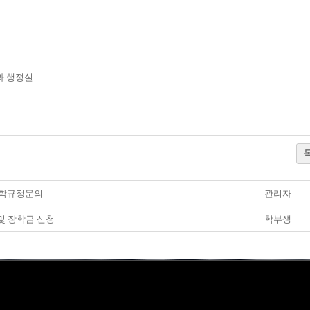
 행정실
]휴학규정문의
관리자
및 장학금 신청
학부생