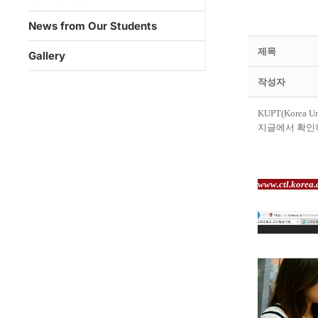
News from Our Students
제목
Gallery
작성자
KUPT(Korea 
지글에서 확인
www.ctl.korea.