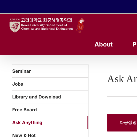
콘
텐
츠
로
건
너
About
P
뛰
기
Seminar
Ask An
Jobs
Library and Download
Free Board
Ask Anything
화공생명
New & Hot