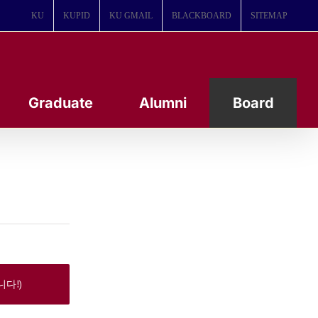
KU
KUPID
KU GMAIL
BLACKBOARD
SITEMAP
Graduate
Alumni
Board
다!)